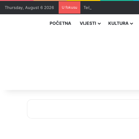
Thursday, August 6 2026
U fokusu
Teška saobraćajna nesreća u
POČETNA
VIJESTI
KULTURA