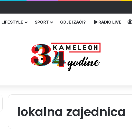
 Banovićima, poginuo 60-godišnji vozač
LIFESTYLE
SPORT
GDJE IZAĆI?
RADIO LIVE
lokalna zajednica