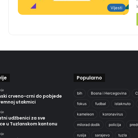
Vijesti
ije
Popularno
ije
bih
Bosna i Hercegovina
C
nski crveno-crni do pobjede
premnoj utakmici
fokus
fudbal
istaknuto
ije
kameleon
koronavirus
tni udžbenici za sve
ce u Tuzlanskom kantonu
milorad dodik
policija
pred
ije
rusija
sarajevo
tuzla