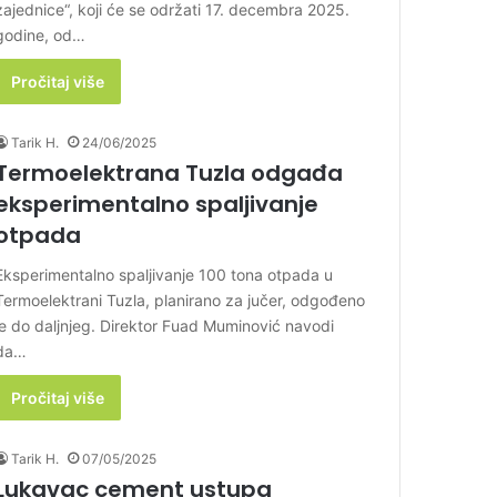
zajednice“, koji će se održati 17. decembra 2025.
godine, od…
Pročitaj više
Tarik H.
24/06/2025
Termoelektrana Tuzla odgađa
eksperimentalno spaljivanje
otpada
Eksperimentalno spaljivanje 100 tona otpada u
Termoelektrani Tuzla, planirano za jučer, odgođeno
je do daljnjeg. Direktor Fuad Muminović navodi
da…
Pročitaj više
Tarik H.
07/05/2025
Lukavac cement ustupa