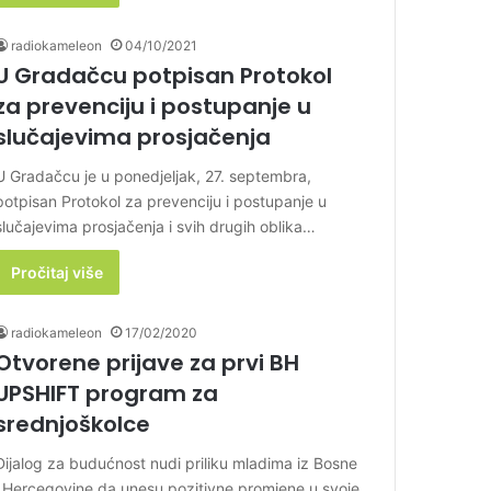
radiokameleon
04/10/2021
U Gradačcu potpisan Protokol
za prevenciju i postupanje u
slučajevima prosjačenja
U Gradačcu je u ponedjeljak, 27. septembra,
potpisan Protokol za prevenciju i postupanje u
slučajevima prosjačenja i svih drugih oblika…
Pročitaj više
radiokameleon
17/02/2020
Otvorene prijave za prvi BH
UPSHIFT program za
srednjoškolce
Dijalog za budućnost nudi priliku mladima iz Bosne
i Hercegovine da unesu pozitivne promjene u svoje