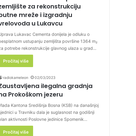
zemljište za rekonstrukciju
putne mreže i izgradnju
vrelovoda u Lukavcu
Uprava Lukavac Cementa donijela je odluku o
besplatnom ustupanju zemljišta površine 1364 m₂
za potrebe rekonstrukcije glavnog ulaza u grad…
Pročitaj više
radiokameleon
02/03/2023
Zaustavljena ilegalna gradnja
na Prokoškom jezeru
Vlada Kantona Središnja Bosna (KSB) na današnjoj
sjednici u Travniku dala je suglasnost na godišnji
plan aktivnosti Poslovne jedinice Spomenik…
Pročitaj više