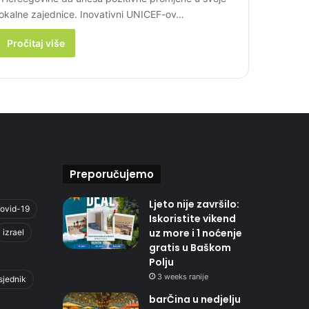
lokalne zajednice. Inovativni UNICEF-ov…
Pročitaj više
Preporučujemo
Ljeto nije završilo:
ovid-19
Iskoristite vikend
uz more i 1 noćenje
izrael
gratis u Baškom
Polju
3 weeks ranije
sjednik
barČina u nedjelju