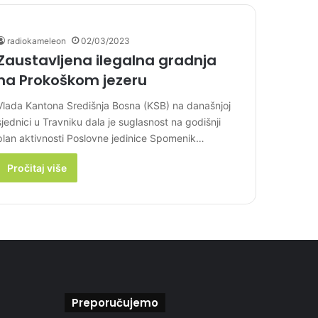
radiokameleon
02/03/2023
Zaustavljena ilegalna gradnja
na Prokoškom jezeru
Vlada Kantona Središnja Bosna (KSB) na današnjoj
sjednici u Travniku dala je suglasnost na godišnji
plan aktivnosti Poslovne jedinice Spomenik…
Pročitaj više
Preporučujemo