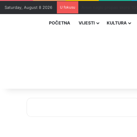
Saturday, August 8 2026
U fokusu
Zvizdić, Magazinović i Kojovi
POČETNA
VIJESTI
KULTURA