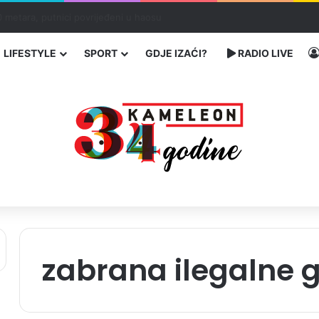
ć traže poseban status za Memorijalni centar Srebrenica
LIFESTYLE
SPORT
GDJE IZAĆI?
RADIO LIVE
zabrana ilegalne 