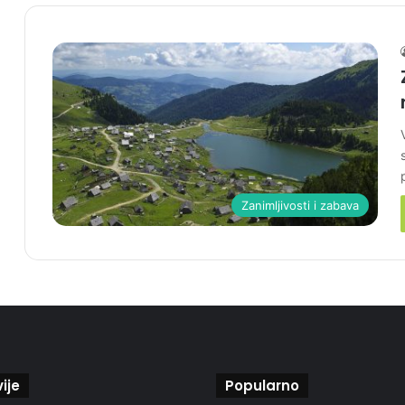
Zanimljivosti i zabava
ije
Popularno