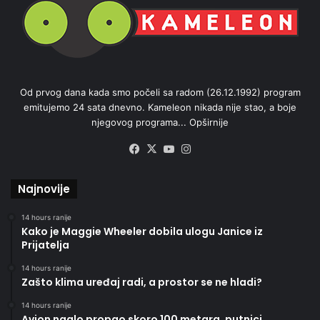
Od prvog dana kada smo počeli sa radom (26.12.1992) program
emitujemo 24 sata dnevno. Kameleon nikada nije stao, a boje
njegovog programa...
Opširnije
Facebook
X
YouTube
Instagram
Najnovije
14 hours ranije
Kako je Maggie Wheeler dobila ulogu Janice iz
Prijatelja
14 hours ranije
Zašto klima uređaj radi, a prostor se ne hladi?
14 hours ranije
Avion naglo propao skoro 100 metara, putnici