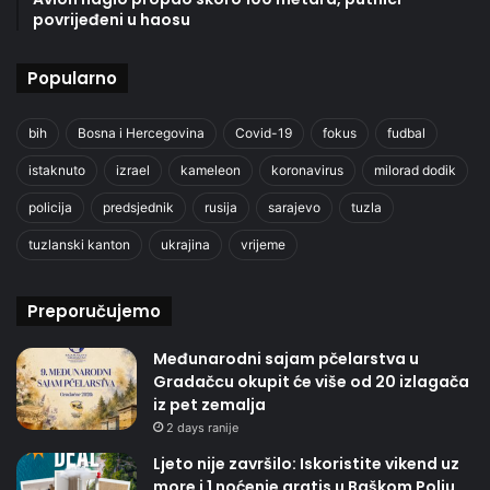
povrijeđeni u haosu
Popularno
bih
Bosna i Hercegovina
Covid-19
fokus
fudbal
istaknuto
izrael
kameleon
koronavirus
milorad dodik
policija
predsjednik
rusija
sarajevo
tuzla
tuzlanski kanton
ukrajina
vrijeme
Preporučujemo
Međunarodni sajam pčelarstva u
Gradačcu okupit će više od 20 izlagača
iz pet zemalja
2 days ranije
Ljeto nije završilo: Iskoristite vikend uz
more i 1 noćenje gratis u Baškom Polju