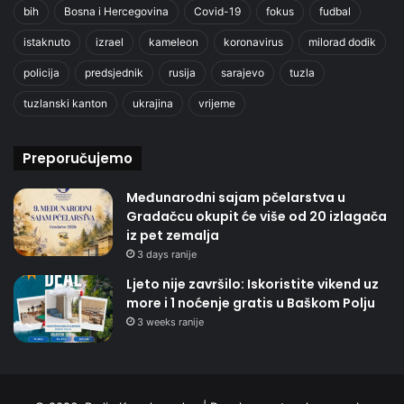
bih
Bosna i Hercegovina
Covid-19
fokus
fudbal
istaknuto
izrael
kameleon
koronavirus
milorad dodik
policija
predsjednik
rusija
sarajevo
tuzla
tuzlanski kanton
ukrajina
vrijeme
Preporučujemo
Međunarodni sajam pčelarstva u
Gradačcu okupit će više od 20 izlagača
iz pet zemalja
3 days ranije
Ljeto nije završilo: Iskoristite vikend uz
more i 1 noćenje gratis u Baškom Polju
3 weeks ranije