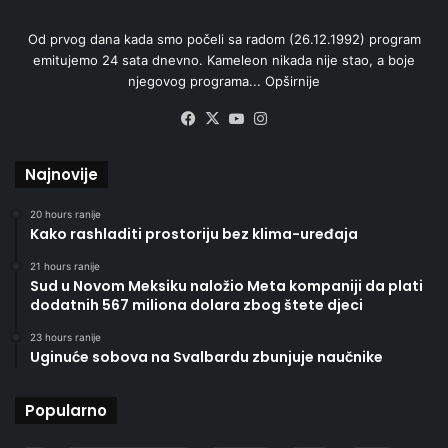
Od prvog dana kada smo počeli sa radom (26.12.1992) program
emitujemo 24 sata dnevno. Kameleon nikada nije stao, a boje
njegovog programa...
Opširnije
Facebook
X
YouTube
Instagram
Najnovije
20 hours ranije
Kako rashladiti prostoriju bez klima-uređaja
21 hours ranije
Sud u Novom Meksiku naložio Meta kompaniji da plati
dodatnih 567 miliona dolara zbog štete djeci
23 hours ranije
Uginuće sobova na Svalbardu zbunjuje naučnike
Popularno