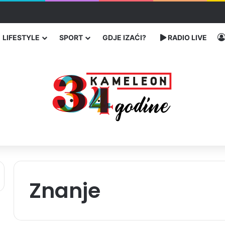
 Banovićima, poginuo 60-godišnji vozač
LIFESTYLE
SPORT
GDJE IZAĆI?
RADIO LIVE
Znanje