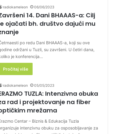
radiokameleon
06/06/2023
Završeni 14. Dani BHAAAS-a: Cilj
je ojačati bh. društvo dajući mu
znanje
Četrnaesti po redu Dani BHAAAS-a, koji su ove
godine održani u Tuzli, su završeni. U četiri dana,
koliko je konferencija…
Pročitaj više
radiokameleon
05/05/2023
ERAZMO TUZLA: Intenzivna obuka
za rad i projektovanje na fiber
optičkim mrežama
Erazmo Centar – Biznis & Edukacija Tuzla
organizuje intenzivnu obuku za osposobljavanje za