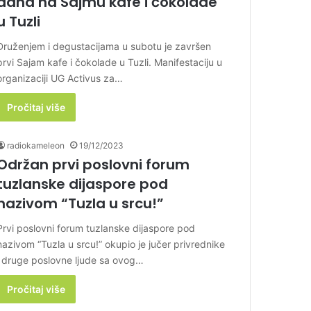
dana na Sajmu kafe i čokolade
u Tuzli
Druženjem i degustacijama u subotu je završen
prvi Sajam kafe i čokolade u Tuzli. Manifestaciju u
organizaciji UG Activus za…
Pročitaj više
radiokameleon
19/12/2023
Održan prvi poslovni forum
tuzlanske dijaspore pod
nazivom “Tuzla u srcu!”
Prvi poslovni forum tuzlanske dijaspore pod
nazivom “Tuzla u srcu!” okupio je jučer privrednike
i druge poslovne ljude sa ovog…
Pročitaj više