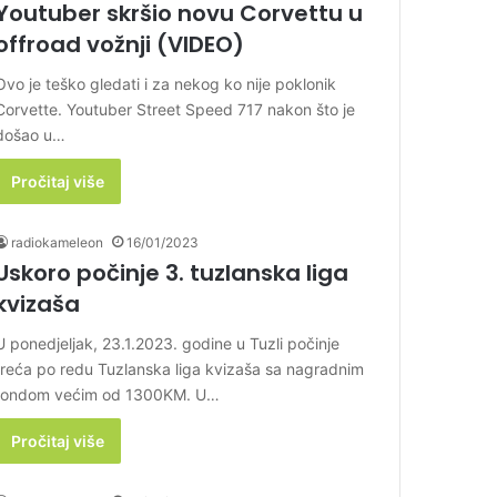
Youtuber skršio novu Corvettu u
offroad vožnji (VIDEO)
Ovo je teško gledati i za nekog ko nije poklonik
Corvette. Youtuber Street Speed 717 nakon što je
došao u…
Pročitaj više
radiokameleon
16/01/2023
Uskoro počinje 3. tuzlanska liga
kvizaša
U ponedjeljak, 23.1.2023. godine u Tuzli počinje
treća po redu Tuzlanska liga kvizaša sa nagradnim
fondom većim od 1300KM. U…
Pročitaj više