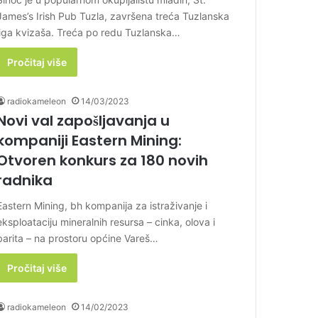
James’s Irish Pub Tuzla, završena treća Tuzlanska
liga kvizaša. Treća po redu Tuzlanska…
Pročitaj više
radiokameleon
14/03/2023
Novi val zapošljavanja u
kompaniji Eastern Mining:
Otvoren konkurs za 180 novih
radnika
Eastern Mining, bh kompanija za istraživanje i
eksploataciju mineralnih resursa – cinka, olova i
barita – na prostoru općine Vareš…
Pročitaj više
radiokameleon
14/02/2023