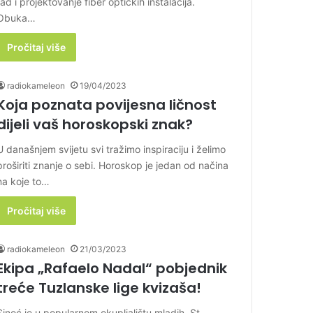
rad i projektovanje fiber optičkih instalacija.
Obuka…
Pročitaj više
radiokameleon
19/04/2023
Koja poznata povijesna ličnost
dijeli vaš horoskopski znak?
U današnjem svijetu svi tražimo inspiraciju i želimo
proširiti znanje o sebi. Horoskop je jedan od načina
na koje to…
Pročitaj više
radiokameleon
21/03/2023
Ekipa „Rafaelo Nadal“ pobjednik
treće Tuzlanske lige kvizaša!
Sinoć je u popularnom okupljalištu mladih, St.