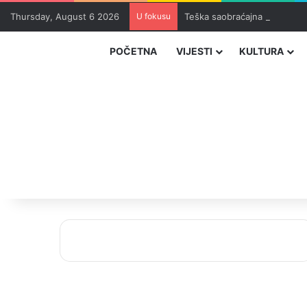
Thursday, August 6 2026
U fokusu
Teška saobraćajna nesreća u
POČETNA
VIJESTI
KULTURA