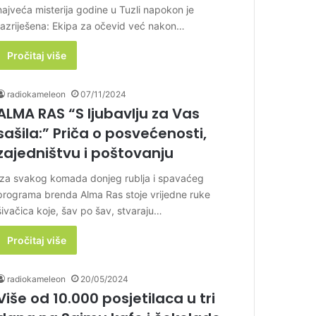
najveća misterija godine u Tuzli napokon je
razriješena: Ekipa za očevid već nakon…
Pročitaj više
radiokameleon
07/11/2024
ALMA RAS “S ljubavlju za Vas
sašila:” Priča o posvećenosti,
zajedništvu i poštovanju
Iza svakog komada donjeg rublja i spavaćeg
programa brenda Alma Ras stoje vrijedne ruke
šivačica koje, šav po šav, stvaraju…
Pročitaj više
radiokameleon
20/05/2024
Više od 10.000 posjetilaca u tri