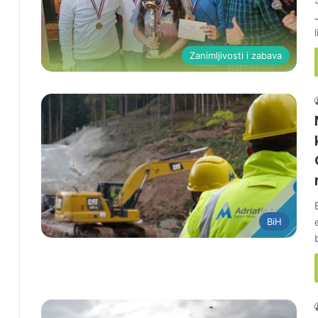
Zanimljivosti i zabava
BiH