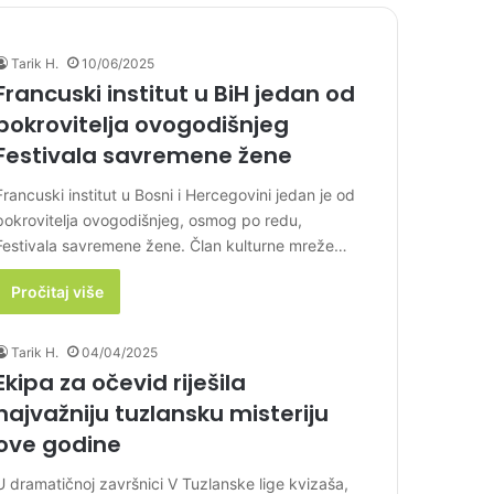
Tarik H.
10/06/2025
Francuski institut u BiH jedan od
pokrovitelja ovogodišnjeg
Festivala savremene žene
Francuski institut u Bosni i Hercegovini jedan je od
pokrovitelja ovogodišnjeg, osmog po redu,
Festivala savremene žene. Član kulturne mreže…
Pročitaj više
Tarik H.
04/04/2025
Ekipa za očevid riješila
najvažniju tuzlansku misteriju
ove godine
U dramatičnoj završnici V Tuzlanske lige kvizaša,