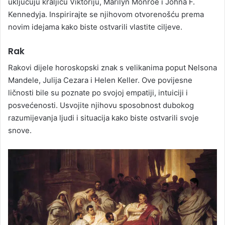
uključuju kraljicu Viktoriju, Marilyn Monroe i Johna F.
Kennedyja. Inspirirajte se njihovom otvorenošću prema
novim idejama kako biste ostvarili vlastite ciljeve.
Rak
Rakovi dijele horoskopski znak s velikanima poput Nelsona
Mandele, Julija Cezara i Helen Keller. Ove povijesne
ličnosti bile su poznate po svojoj empatiji, intuiciji i
posvećenosti. Usvojite njihovu sposobnost dubokog
razumijevanja ljudi i situacija kako biste ostvarili svoje
snove.