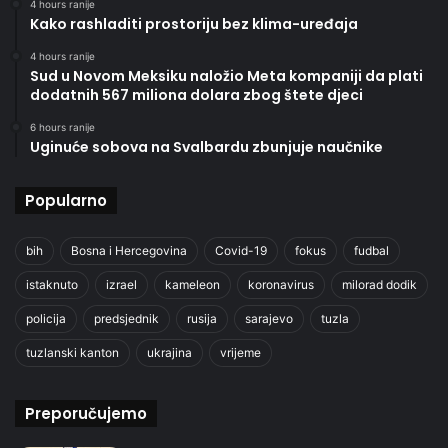
4 hours ranije
Kako rashladiti prostoriju bez klima-uređaja
4 hours ranije
Sud u Novom Meksiku naložio Meta kompaniji da plati
dodatnih 567 miliona dolara zbog štete djeci
6 hours ranije
Uginuće sobova na Svalbardu zbunjuje naučnike
Popularno
bih
Bosna i Hercegovina
Covid-19
fokus
fudbal
istaknuto
izrael
kameleon
koronavirus
milorad dodik
policija
predsjednik
rusija
sarajevo
tuzla
tuzlanski kanton
ukrajina
vrijeme
Preporučujemo