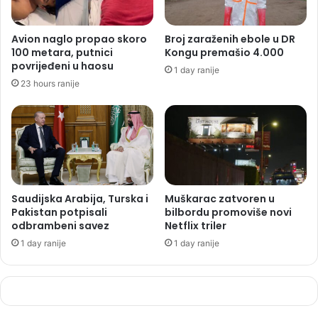
Avion naglo propao skoro
Broj zaraženih ebole u DR
100 metara, putnici
Kongu premašio 4.000
povrijeđeni u haosu
1 day ranije
23 hours ranije
Saudijska Arabija, Turska i
Muškarac zatvoren u
Pakistan potpisali
bilbordu promoviše novi
odbrambeni savez
Netflix triler
1 day ranije
1 day ranije