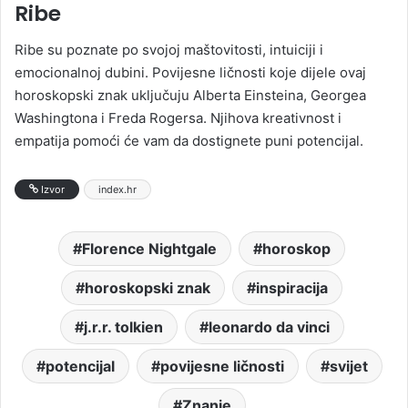
Ribe
Ribe su poznate po svojoj maštovitosti, intuiciji i
emocionalnoj dubini. Povijesne ličnosti koje dijele ovaj
horoskopski znak uključuju Alberta Einsteina, Georgea
Washingtona i Freda Rogersa. Njihova kreativnost i
empatija pomoći će vam da dostignete puni potencijal.
Izvor
index.hr
Florence Nightgale
horoskop
horoskopski znak
inspiracija
j.r.r. tolkien
leonardo da vinci
potencijal
povijesne ličnosti
svijet
Znanje