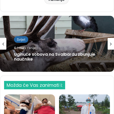
Svijet
6 hours ranije
Uginuće sobova na Svalbardu zbunjuje
naučnike
Možda će Vas zanimati i: