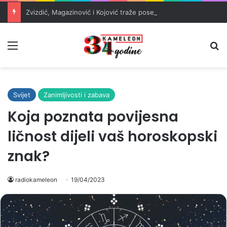
Zvizdić, Magazinović i Kojović traže poseban status za Memorijalni centar Srebrenica
Meni
Pr
Svijet
Zanimljivosti i zabava
Koja poznata povijesna
ličnost dijeli vaš horoskopski
znak?
radiokameleon
19/04/2023