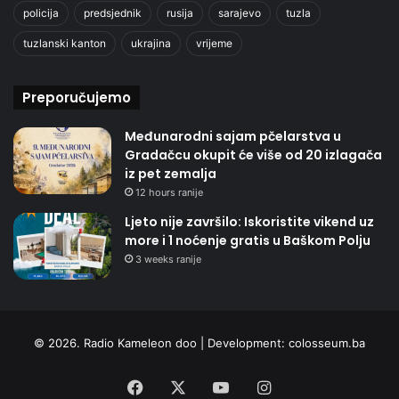
policija
predsjednik
rusija
sarajevo
tuzla
tuzlanski kanton
ukrajina
vrijeme
Preporučujemo
Međunarodni sajam pčelarstva u
Gradačcu okupit će više od 20 izlagača
iz pet zemalja
12 hours ranije
Ljeto nije završilo: Iskoristite vikend uz
more i 1 noćenje gratis u Baškom Polju
3 weeks ranije
© 2026. Radio Kameleon doo | Development:
colosseum.ba
Facebook
X
YouTube
Instagram