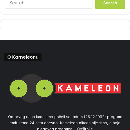
e
a
r
c
h
f
o
r
:
O Kameleonu
Od prvog dana kada smo počeli sa radom (26.12.1992) program
emitujemo 24 sata dnevno. Kameleon nikada nije stao, a boje
njegovog programa...
Opširnije