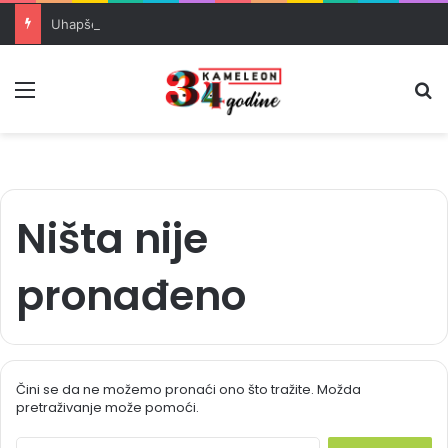
Uhapšeni organizatori krijumčarenja migranata preko BiH i Balkana
Meni
Pr
Ništa nije
pronađeno
Čini se da ne možemo pronaći ono što tražite. Možda
pretraživanje može pomoći.
S