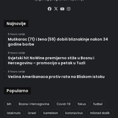
Facebook
X
YouTube
Instagram
Najnovije
8 hours ranije
Muškarac (71) i žena (59) dobili bliznakinje nakon 34
godine borbe
8 hours ranije
Svjetski hit NoWine premijerno stiže u Bosnu i
Hercegovinu – promocija u petak u Tuzli
8 hours ranije
Većina Amerikanaca protiv rata na Bliskom istoku
Popularno
bih
Bosna i Hercegovina
Covid-19
fokus
fudbal
istaknuto
izrael
kameleon
koronavirus
milorad dodik