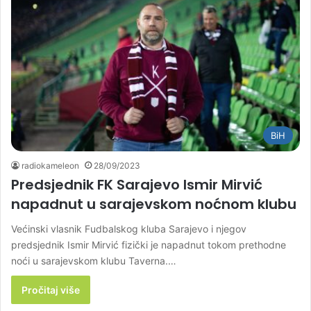
BiH
radiokameleon
28/09/2023
Predsjednik FK Sarajevo Ismir Mirvić
napadnut u sarajevskom noćnom klubu
Većinski vlasnik Fudbalskog kluba Sarajevo i njegov
predsjednik Ismir Mirvić fizički je napadnut tokom prethodne
noći u sarajevskom klubu Taverna.…
Pročitaj više