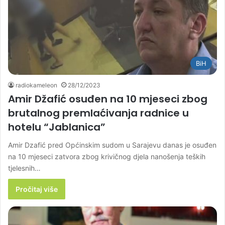
BiH
radiokameleon
28/12/2023
Amir Džafić osuđen na 10 mjeseci zbog
brutalnog premlaćivanja radnice u
hotelu “Jablanica”
Amir Dzafić pred Općinskim sudom u Sarajevu danas je osuđen
na 10 mjeseci zatvora zbog krivičnog djela nanošenja teških
tjelesnih…
Pročitaj više