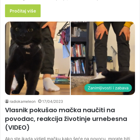
Pročitaj više
Zanimljivosti i zabava
radiokameleon
17/04/2023
Vlasnik pokušao mačka naučiti na
povodac, reakcija životinje urnebesna
(VIDEO)
Ako ste ikada vidjeli mačku kako šeće na povocu, morate biti