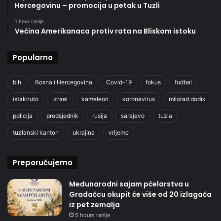
Hercegovinu – promocija u petak u Tuzli
1 hour ranije
Većina Amerikanaca protiv rata na Bliskom istoku
Popularno
bih
Bosna i Hercegovina
Covid-19
fokus
fudbal
istaknuto
izrael
kameleon
koronavirus
milorad dodik
policija
predsjednik
rusija
sarajevo
tuzla
tuzlanski kanton
ukrajina
vrijeme
Preporučujemo
Međunarodni sajam pčelarstva u
Gradačcu okupit će više od 20 izlagača
iz pet zemalja
5 hours ranije