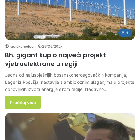
BiH
radiokameleon
26/06/2024
Bh. gigant kupio najveći projekt
vjetroelektrane u regiji
Jedna od najuspješnijih bosanskohercegovačkih kompanija,
Lager iz Posušja, nastavlja s ambicioznim ulaganjima u projekte
obnovljivih izvora energije širom regije. Nedavno…
Pročitaj više