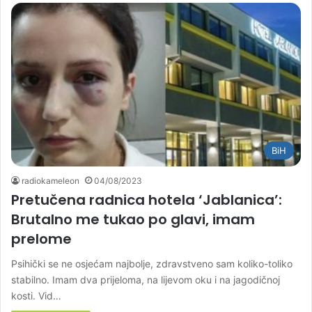
BiH
radiokameleon
04/08/2023
Pretučena radnica hotela ‘Jablanica’:
Brutalno me tukao po glavi, imam
prelome
Psihički se ne osjećam najbolje, zdravstveno sam koliko-toliko
stabilno. Imam dva prijeloma, na lijevom oku i na jagodičnoj
kosti. Vid…