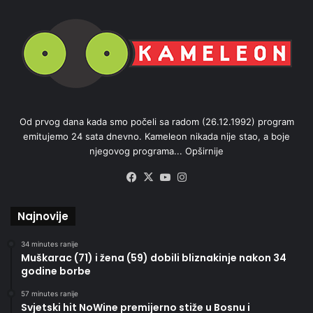
Od prvog dana kada smo počeli sa radom (26.12.1992) program
emitujemo 24 sata dnevno. Kameleon nikada nije stao, a boje
njegovog programa...
Opširnije
Facebook
X
YouTube
Instagram
Najnovije
34 minutes ranije
Muškarac (71) i žena (59) dobili bliznakinje nakon 34
godine borbe
57 minutes ranije
Svjetski hit NoWine premijerno stiže u Bosnu i