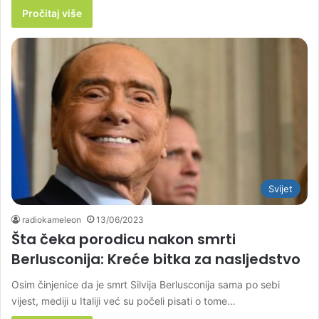
Pročitaj više
Svijet
radiokameleon
13/06/2023
Šta čeka porodicu nakon smrti
Berlusconija: Kreće bitka za nasljedstvo
Osim činjenice da je smrt Silvija Berlusconija sama po sebi
vijest, mediji u Italiji već su počeli pisati o tome…