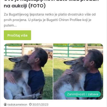
na aukciji (FOTO)
Za Bugattijevog ljepotana netko je platio dvostruko više od
prvih procjena. U pitanju je Bugatti Chiron Profilee koji je
putem…
Pročitaj više
Zanimljivosti i zabava
radiokameleon
30/01/2023