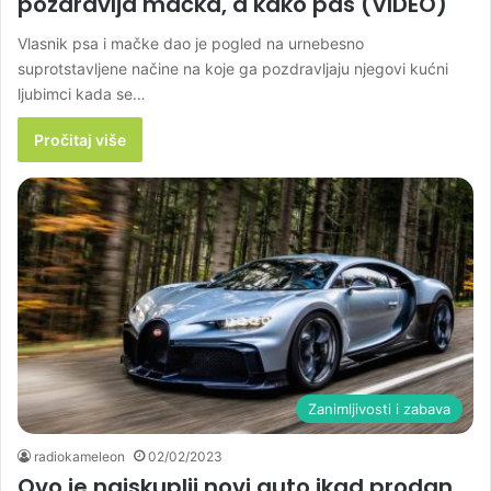
pozdravlja mačka, a kako pas (VIDEO)
Vlasnik psa i mačke dao je pogled na urnebesno
suprotstavljene načine na koje ga pozdravljaju njegovi kućni
ljubimci kada se…
Pročitaj više
Zanimljivosti i zabava
radiokameleon
02/02/2023
Ovo je najskuplji novi auto ikad prodan