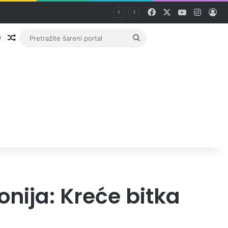
Facebook
X
YouTube
Instag
Pri
Prijava
Random članak
Pretražite
šareni
portal
nija: Kreće bitka