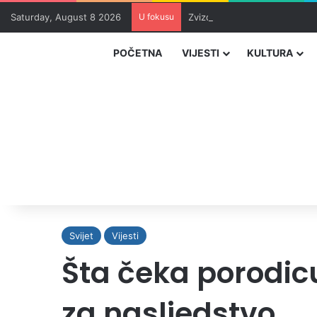
Saturday, August 8 2026
U fokusu
Zvizdić, Magazinović i Kojovi
POČETNA
VIJESTI
KULTURA
Svijet
Vijesti
Šta čeka porodicu
za nasljedstvo