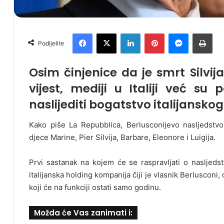
Facebook
X
LinkedIn
Pinterest
Messenger
Print
Podijelite
Osim činjenice da je smrt Silvi
vijest, mediji u Italiji već su
naslijediti bogatstvo italijanskog
Kako piše La Repubblica, Berlusconijevo nasljedstv
djece Marine, Pier Silvija, Barbare, Eleonore i Luigija.
Prvi sastanak na kojem će se raspravljati o nasljedst
italijanska holding kompanija čiji je vlasnik Berlusconi
koji će na funkciji ostati samo godinu.
Možda će Vas zanimati i: