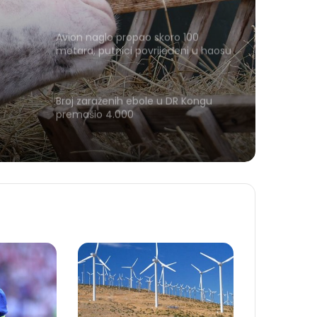
Avion naglo propao skoro 100
metara, putnici povrijeđeni u haosu
Broj zaraženih ebole u DR Kongu
premašio 4.000