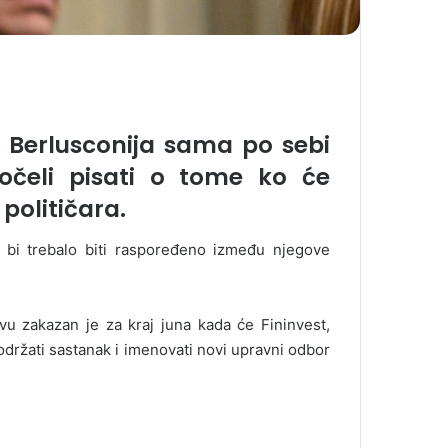
ja Berlusconija sama po sebi
 počeli pisati o tome ko će
 političara.
o bi trebalo biti raspoređeno između njegove
vu zakazan je za kraj juna kada će Fininvest,
, održati sastanak i imenovati novi upravni odbor