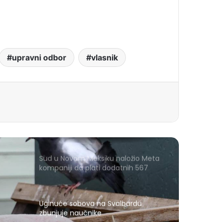
upravni odbor
vlasnik
Sud u Novom Meksiku naložio Meta
kompaniji da plati dodatnih 567
miliona dolara zbog štete djeci
Uginuće sobova na Svalbardu
zbunjuje naučnike