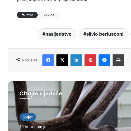
Izvor
Klix.ba
nasljedstvo
silvio berlusconi
Facebook
X
LinkedIn
Pinterest
Messenger
Print
Podijelite
Čitajte sljedeće
Svijet
10 hours ranije