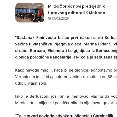
Mirza Čorbić novi predsjednik
Upravnog odbora RK Sloboda
13/02/2026
“Sastanak Fininvesta bit će prvi nakon smrti Berlus
većine u vlasništvu. Njegova djeca, Marina i Pier Silv
strane, Barbara, Eleonora i Luigi, djeca iz Berluscon
dionica porodične kancelarije H14 koja je zadužena za 
Kako navode mediji, kada bi se dionice jednostavno pod
Veronicom imali bi apsolutnu većinu u kapitalu od 58 pos
udio u vlasništvu.
Iako je Berlusconi još ranije imenovao Marinu da vodi
Mediasetu, italijanski političar nikada nije javno govor
“Te je stvari povjerio advokatu Micheleu Carpinelliju i