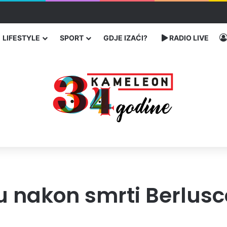
ć traže poseban status za Memorijalni centar Srebrenica
LIFESTYLE
SPORT
GDJE IZAĆI?
RADIO LIVE
 nakon smrti Berlusco