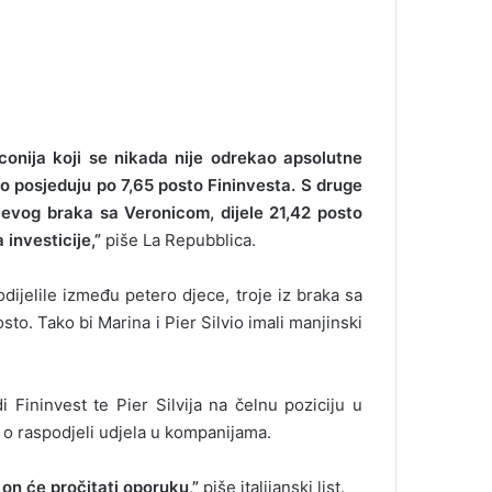
conija koji se nikada nije odrekao apsolutne
io posjeduju po 7,65 posto Fininvesta. S druge
ijevog braka sa Veronicom, dijele 21,42 posto
investicije,”
piše La Repubblica.
ijelile između petero djece, troje iz braka sa
to. Tako bi Marina i Pier Silvio imali manjinski
 Fininvest te Pier Silvija na čelnu poziciju u
io o raspodjeli udjela u kompanijama.
 on će pročitati oporuku,”
piše italijanski list.