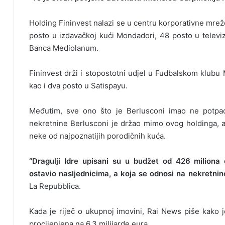
Holding Fininvest nalazi se u centru korporativne mreže
posto u izdavačkoj kući Mondadori, 48 posto u televi
Banca Mediolanum.
Fininvest drži i stopostotni udjel u Fudbalskom klubu
kao i dva posto u Satispayu.
Međutim, sve ono što je Berlusconi imao ne potpad
nekretnine Berlusconi je držao mimo ovog holdinga, a
neke od najpoznatijih porodičnih kuća.
“Dragulji Idre upisani su u budžet od 426 miliona
ostavio nasljednicima, a koja se odnosi na nekretnine,
La Repubblica.
Kada je riječ o ukupnoj imovini, Rai News piše kako 
procijenjena na 6,3 milijarde eura.