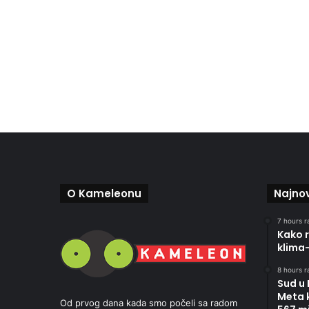
O Kameleonu
Najnov
7 hours r
Kako r
klima
8 hours r
Sud u
Meta 
Od prvog dana kada smo počeli sa radom