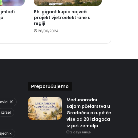
jmlađi
Bh. gigant kupio najveći
opi
projekt vjetroelektrane u
regiji
26/06/2024
Preporučujemo
Međunarodni
ovid-19
sajam pčelarstva u
Gradačcu okupit će
izrael
više od 20 izlagača
iz pet zemalja
2 days ranije
sjednik