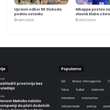
Upravni odbor RK Sloboda
Mbappe postao na
podnio ostavku
vlasnik kluba u Evr
08/01/2026
30/07/2024
ije
Popularno
anije
bih
Bosna i Hercegovina
C
ashladiti prostoriju bez
-uređaja
fokus
fudbal
istaknuto
anije
kameleon
koronavirus
 Novom Meksiku naložio
kompaniji da plati dodatnih
milorad dodik
policija
pred