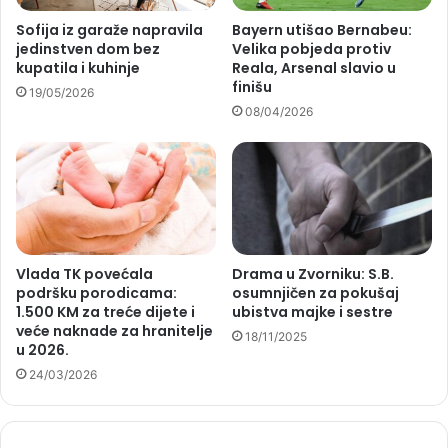
Sofija iz garaže napravila
Bayern utišao Bernabeu:
jedinstven dom bez
Velika pobjeda protiv
kupatila i kuhinje
Reala, Arsenal slavio u
finišu
19/05/2026
08/04/2026
Vlada TK povećala
Drama u Zvorniku: S.B.
podršku porodicama:
osumnjičen za pokušaj
1.500 KM za treće dijete i
ubistva majke i sestre
veće naknade za hranitelje
18/11/2025
u 2026.
24/03/2026