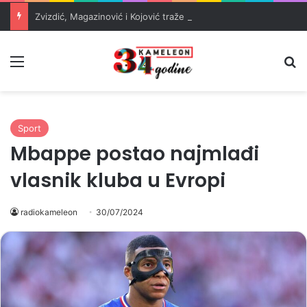
Zvizdić, Magazinović i Kojović traže poseban status za Memorijalni centar Srebrenica
Meni
Pr
Sport
Mbappe postao najmlađi
vlasnik kluba u Evropi
radiokameleon
30/07/2024