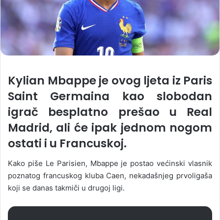
Kylian Mbappe je ovog ljeta iz Paris
Saint Germaina kao slobodan
igrač besplatno prešao u Real
Madrid, ali će ipak jednom nogom
ostati i u Francuskoj.
Kako piše Le Parisien, Mbappe je postao većinski vlasnik
poznatog francuskog kluba Caen, nekadašnjeg prvoligaša
koji se danas takmiči u drugoj ligi.