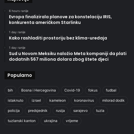
6 hours ranije
Evropa finalizirala planove za konstelaciju IRIS,
konkurenta američkom Starlinku
1 day ranije
Kako rashladiti prostoriju bez klima-uređaja
1 day ranije
Sud u Novom Meksiku naložio Meta kompaniji da plati
dodatnih 567 miliona dolara zbog štete djeci
Popularno
bih
Bosna i Hercegovina
Covid-19
fokus
fudbal
istaknuto
izrael
kameleon
koronavirus
milorad dodik
policija
predsjednik
rusija
sarajevo
tuzla
tuzlanski kanton
ukrajina
vrijeme