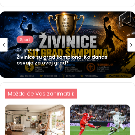
Sport
2 days ranije
Živinice su grad šampiona: Ko danas
osvaja za ovaj grad?
Možda će Vas zanimati i: