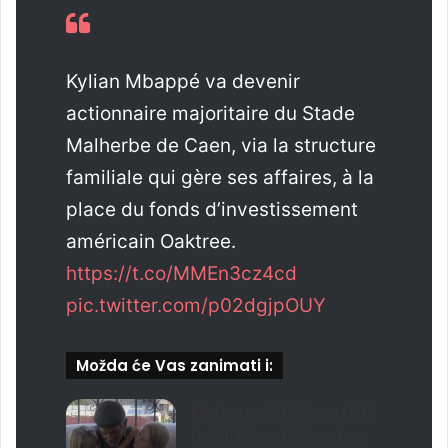
Kylian Mbappé va devenir
actionnaire majoritaire du Stade
Malherbe de Caen, via la structure
familiale qui gère ses affaires, à la
place du fonds d’investissement
américain Oaktree.
https://t.co/MMEn3cz4cd
pic.twitter.com/p02dgjpOUY
Možda će Vas zanimati i:
Muškarac (71) i žena (59)
dobili bliznakinje nakon