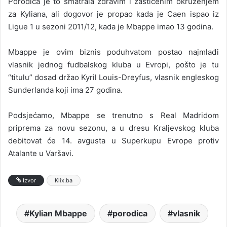
Porodica je to smatrala zdravim i zaštićenim okruženjem
za Kyliana, ali dogovor je propao kada je Caen ispao iz
Ligue 1 u sezoni 2011/12, kada je Mbappe imao 13 godina.
Mbappe je ovim biznis poduhvatom postao najmlađi
vlasnik jednog fudbalskog kluba u Evropi, pošto je tu
“titulu” dosad držao Kyril Louis-Dreyfus, vlasnik engleskog
Sunderlanda koji ima 27 godina.
Podsjećamo, Mbappe se trenutno s Real Madridom
priprema za novu sezonu, a u dresu Kraljevskog kluba
debitovat će 14. avgusta u Superkupu Evrope protiv
Atalante u Varšavi.
Izvor
Klix.ba
Kylian Mbappe
porodica
vlasnik