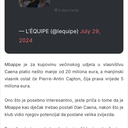
34 godine borbe
3 days ranije
— L’ÉQUIPE (@lequipe)
July 29,
2024
Mbappe je za kupovinu većinskog udjela u vlasništvu
Caena platio nešto manje od 20 miliona eura, a manjinski
vlasnik ostat će Pierre-Antin Capton, čija prava vrijede 5
miliona eura.
Ono što je posebno interesantno, jeste priča o tome da je
Mbappe kao dječak trebao postati član Caena, nakon što je
klub vidio njegov potencijal da postane velika zvijezda.