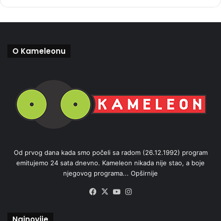
O Kameleonu
Od prvog dana kada smo počeli sa radom (26.12.1992) program
emitujemo 24 sata dnevno. Kameleon nikada nije stao, a boje
njegovog programa...
Opširnije
Facebook
X
YouTube
Instagram
Najnovije