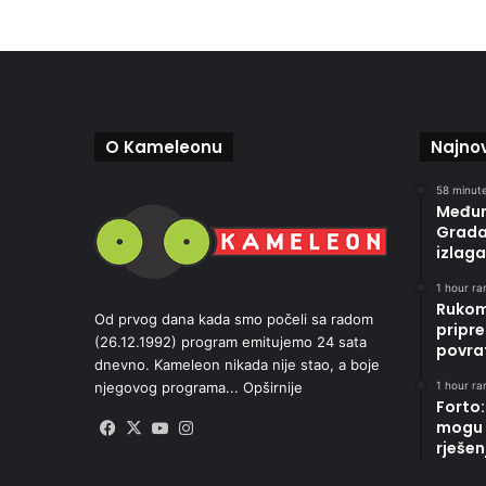
O Kameleonu
Najnov
58 minute
Međun
Gradač
izlaga
1 hour ran
Rukom
Od prvog dana kada smo počeli sa radom
pripre
(26.12.1992) program emitujemo 24 sata
povrat
dnevno. Kameleon nikada nije stao, a boje
1 hour ran
njegovog programa...
Opširnije
Forto:
mogu 
Facebook
X
YouTube
Instagram
rješen