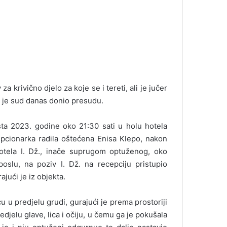
a krivično djelo za koje se i tereti, ali je jučer
a je sud danas donio presudu.
ta 2023. godine oko 21:30 sati u holu hotela
cepcionarka radila oštećena Enisa Klepo, nakon
otela I. Dž., inače suprugom optuženog, oko
oslu, na poziv I. Dž. na recepciju pristupio
jući je iz objekta.
cu u predjelu grudi, gurajući je prema prostoriji
djelu glave, lica i očiju, u čemu ga je pokušala