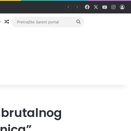
Facebook
X
YouTube
Instag
Pri
Prijava
Random članak
Pretražite
šareni
portal
 brutalnog
nica”