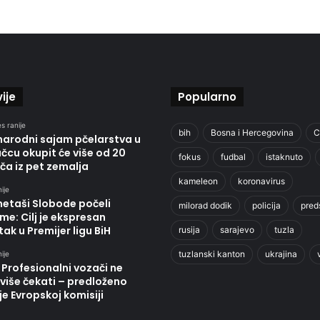
ije
Popularno
s ranije
bih
Bosna i Hercegovina
C
arodni sajam pčelarstva u
cu okupit će više od 20
fokus
fudbal
istaknuto
ča iz pet zemalja
kameleon
koronavirus
ije
etaši Slobode počeli
milorad dodik
policija
pred
me: Cilj je ekspresan
ak u Premijer ligu BiH
rusija
sarajevo
tuzla
tuzlanski kanton
ukrajina
ije
 Profesionalni vozači ne
više čekati – predloženo
je Evropskoj komisiji