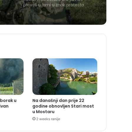
proveli u jami u znak protesta
Uborak u
Na današnji dan prije 22
ivan
godine obnovljen Stari most
u Mostaru
2 weeks ranije