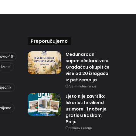
Preporučujemo
Međunarodni
ovid-19
sajam pčelarstva u
Gradačcu okupit će
izrael
više od 20 izlagača
iz pet zemalja
58 minutes ranije
sjednik
Ljeto nije završilo:
Iskoristite vikend
vrijeme
uz more i 1 noćenje
gratis u Baškom
Polju
3 weeks ranije