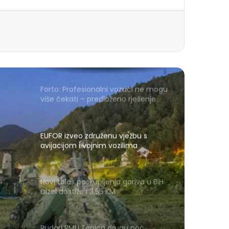
Forto: Profesionalni vozači ne mogu
više čekati – predloženo rješenje
Evropskoj komisiji
EUFOR izveo združenu vježbu s
avijacijom i vojnim vozilima
Novi talas poskupljenja goriva u BiH:
Dizel dostiže i 3,55 KM
Rudari RMU Zenica drugu noć