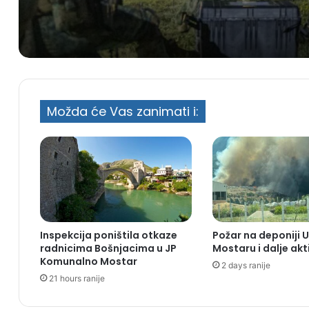
Možda će Vas zanimati i:
Inspekcija poništila otkaze
Požar na deponiji 
radnicima Bošnjacima u JP
Mostaru i dalje akt
Komunalno Mostar
2 days ranije
21 hours ranije