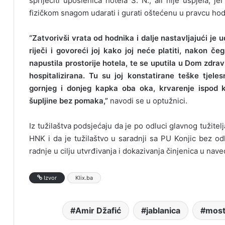
spriječiti uposlenica hotela S. N., ali nije uspjela, j
fizičkom snagom udarati i gurati oštećenu u pravcu ho
“Zatvorivši vrata od hodnika i dalje nastavljajući je 
riječi i govoreći joj kako joj neće platiti, nakon č
napustila prostorije hotela, te se uputila u Dom zdravl
hospitalizirana. Tu su joj konstatirane teške tjel
gornjeg i donjeg kapka oba oka, krvarenje ispod ko
šupljine bez pomaka,”
navodi se u optužnici.
Iz tužilaštva podsjećaju da je po odluci glavnog tužitel
HNK i da je tužilaštvo u saradnji sa PU Konjic bez od
radnje u cilju utvrđivanja i dokazivanja činjenica u nav
Izvor
Klix.ba
Amir Džafić
jablanica
most