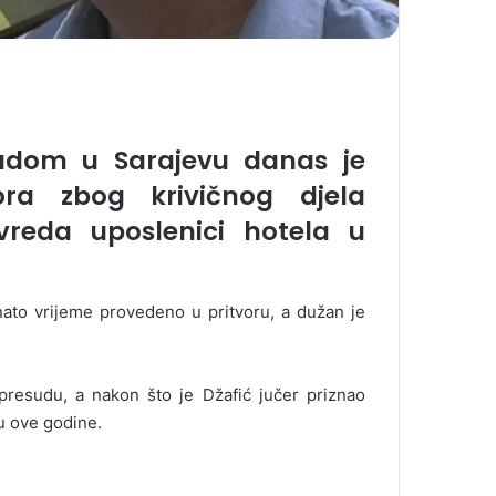
udom u Sarajevu danas je
ra zbog krivičnog djela
vreda uposlenici hotela u
nato vrijeme provedeno u pritvoru, a dužan je
presudu, a nakon što je Džafić jučer priznao
u ove godine.