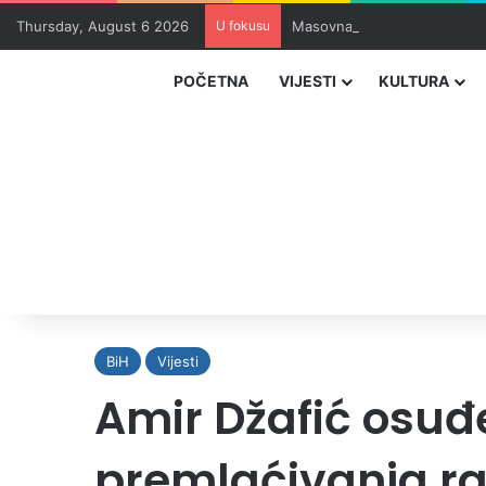
Thursday, August 6 2026
U fokusu
Masovna epidemija parazita 
POČETNA
VIJESTI
KULTURA
BiH
Vijesti
Amir Džafić osuđ
premlaćivanja ra