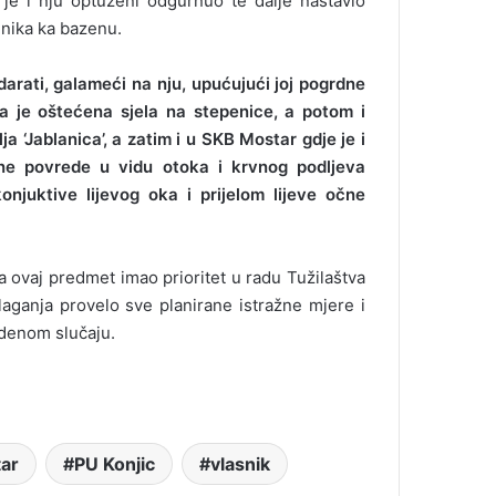
er je i nju optuženi odgurnuo te dalje nastavio
dnika ka bazenu.
udarati, galameći na nju, upućujući joj pogrdne
ega je oštećena sjela na stepenice, a potom i
ja ‘Jablanica’, a zatim i u SKB Mostar gdje je i
esne povrede u vidu otoka i krvnog podljeva
njuktive lijevog oka i prijelom lijeve očne
ja ovaj predmet imao prioritet u radu Tužilaštva
laganja provelo sve planirane istražne mjere i
edenom slučaju.
ar
PU Konjic
vlasnik