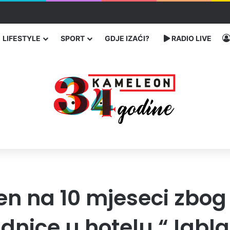
u SAD-u: Više od 25.000 zaraženih
LIFESTYLE
SPORT
GDJE IZAĆI?
RADIO LIVE
en na 10 mjeseci zbog
dnice u hotelu “Jabla