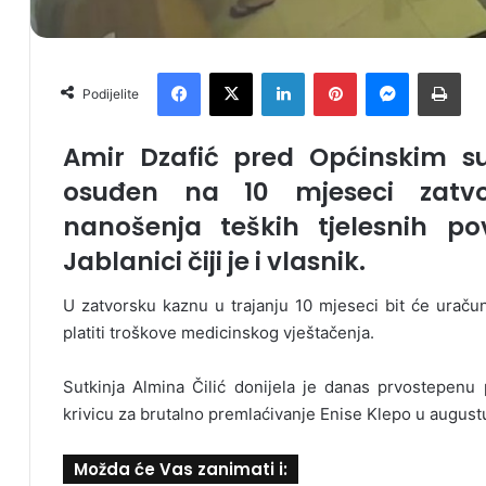
Facebook
X
LinkedIn
Pinterest
Messenger
Print
Podijelite
Amir Dzafić pred Općinskim s
osuđen na 10 mjeseci zatvo
nanošenja teških tjelesnih po
Jablanici čiji je i vlasnik.
U zatvorsku kaznu u trajanju 10 mjeseci bit će uraču
platiti troškove medicinskog vještačenja.
Sutkinja Almina Čilić donijela je danas prvostepenu 
krivicu za brutalno premlaćivanje Enise Klepo u august
Možda će Vas zanimati i: