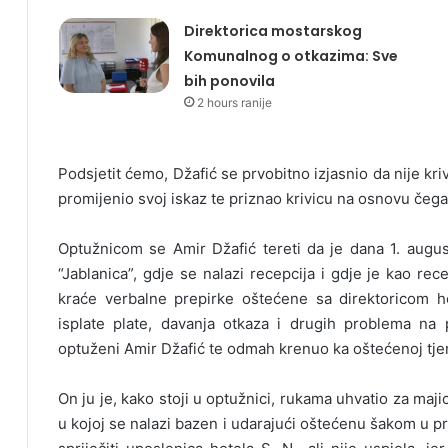
Direktorica mostarskog
Komunalnog o otkazima: Sve
bih ponovila
2 hours ranije
Podsjetit ćemo, Džafić se prvobitno izjasnio da nije kriv z
promijenio svoj iskaz te priznao krivicu na osnovu čeg
Optužnicom se Amir Džafić tereti da je dana 1. augus
“Jablanica”, gdje se nalazi recepcija i gdje je kao re
kraće verbalne prepirke oštećene sa direktoricom h
isplate plate, davanja otkaza i drugih problema na p
optuženi Amir Džafić te odmah krenuo ka oštećenoj tjera
On ju je, kako stoji u optužnici, rukama uhvatio za maji
u kojoj se nalazi bazen i udarajući oštećenu šakom u pre