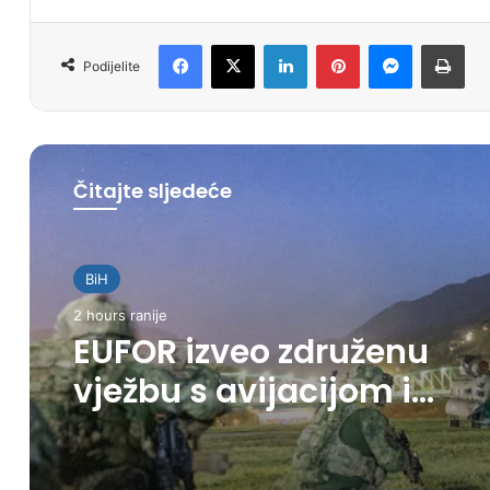
Facebook
X
LinkedIn
Pinterest
Messenger
Print
Podijelite
Čitajte sljedeće
BiH
2 hours ranije
EUFOR izveo združenu
vježbu s avijacijom i
vojnim vozilima