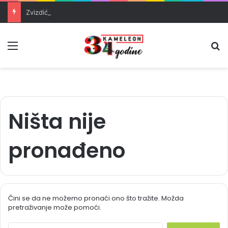
Zvizdić, Magazinović i Kojović traže poseban status za Memorijalni centar Srebrenica
Meni
Pr
Ništa nije
pronađeno
Čini se da ne možemo pronaći ono što tražite. Možda
pretraživanje može pomoći.
S