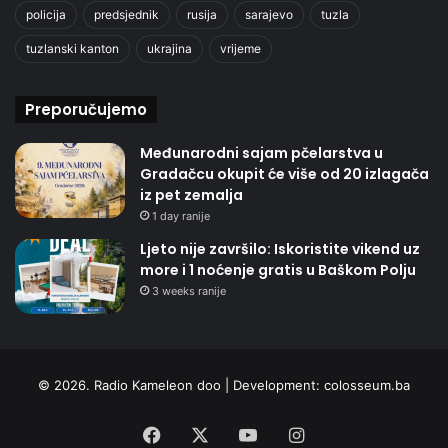
policija
predsjednik
rusija
sarajevo
tuzla
tuzlanski kanton
ukrajina
vrijeme
Preporučujemo
Međunarodni sajam pčelarstva u
Gradačcu okupit će više od 20 izlagača
iz pet zemalja
1 day ranije
Ljeto nije završilo: Iskoristite vikend uz
more i 1 noćenje gratis u Baškom Polju
3 weeks ranije
© 2026. Radio Kameleon doo | Development:
colosseum.ba
Facebook
X
YouTube
Instagram