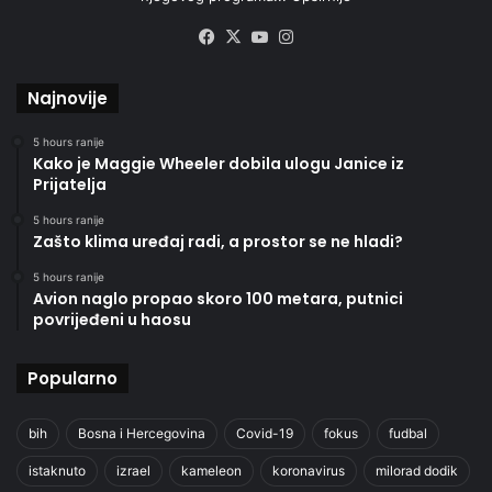
Facebook
X
YouTube
Instagram
Najnovije
5 hours ranije
Kako je Maggie Wheeler dobila ulogu Janice iz
Prijatelja
5 hours ranije
Zašto klima uređaj radi, a prostor se ne hladi?
5 hours ranije
Avion naglo propao skoro 100 metara, putnici
povrijeđeni u haosu
Popularno
bih
Bosna i Hercegovina
Covid-19
fokus
fudbal
istaknuto
izrael
kameleon
koronavirus
milorad dodik