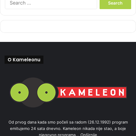
e
a
r
c
h
f
o
r
:
O Kameleonu
Od prvog dana kada smo počeli sa radom (26.12.1992) program
emitujemo 24 sata dnevno. Kameleon nikada nije stao, a boje
njegovog programa...
Opširnije