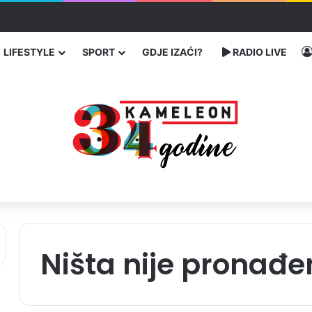
u SAD-u: Više od 25.000 zaraženih
LIFESTYLE
SPORT
GDJE IZAĆI?
RADIO LIVE
Ništa nije pronađe