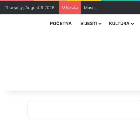
Thursday, August 6 2026
U fokusu
Masovna epidemija parazita 
POČETNA
VIJESTI
KULTURA