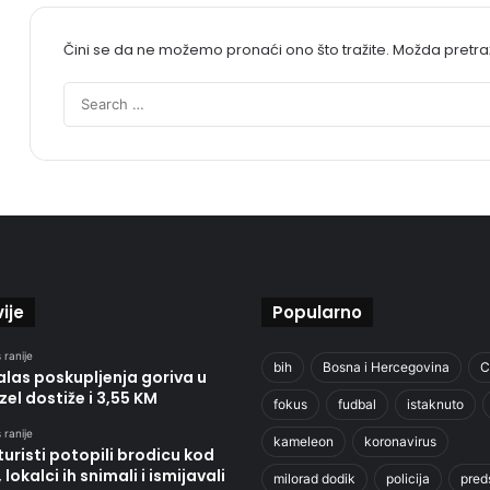
Čini se da ne možemo pronaći ono što tražite. Možda pretr
ije
Popularno
 ranije
bih
Bosna i Hercegovina
C
alas poskupljenja goriva u
izel dostiže i 3,55 KM
fokus
fudbal
istaknuto
 ranije
kameleon
koronavirus
 turisti potopili brodicu kod
 lokalci ih snimali i ismijavali
milorad dodik
policija
pred