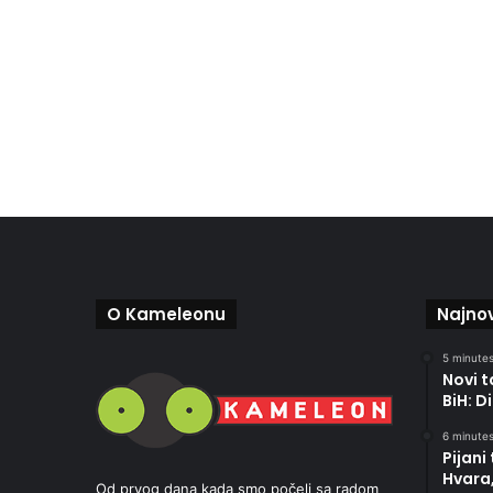
O Kameleonu
Najnov
5 minutes
Novi t
BiH: D
6 minutes
Pijani
Hvara,
Od prvog dana kada smo počeli sa radom