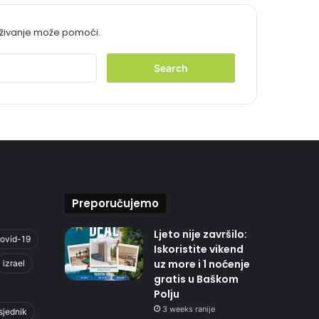
aživanje može pomoći.
S
e
a
r
c
h
f
o
r
:
Preporučujemo
Ljeto nije završilo:
ovid-19
Iskoristite vikend
uz more i 1 noćenje
izrael
gratis u Baškom
Polju
3 weeks ranije
sjednik