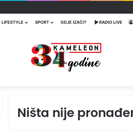
enja migranata preko BiH i Balkana
LIFESTYLE
SPORT
GDJE IZAĆI?
RADIO LIVE
Ništa nije pronađe