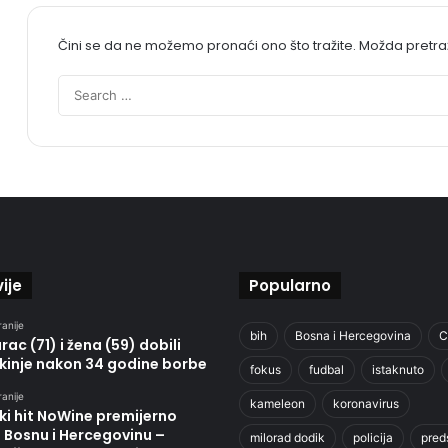
Čini se da ne možemo pronaći ono što tražite. Možda pretr
ije
Popularno
ranije
bih
Bosna i Hercegovina
C
ac (71) i žena (59) dobili
kinje nakon 34 godine borbe
fokus
fudbal
istaknuto
ranije
kameleon
koronavirus
ki hit NoWine premijerno
u Bosnu i Hercegovinu –
milorad dodik
policija
pred