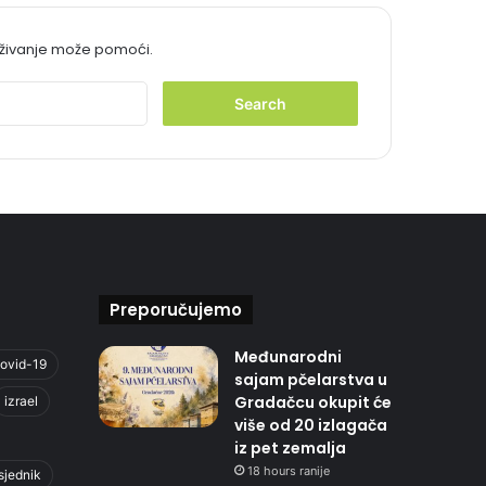
aživanje može pomoći.
S
e
a
r
c
h
f
o
r
:
Preporučujemo
Međunarodni
ovid-19
sajam pčelarstva u
Gradačcu okupit će
izrael
više od 20 izlagača
iz pet zemalja
18 hours ranije
sjednik