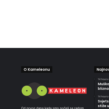
O Kameleonu
Najnov
14 hours 
Muškar
blizna
14 hours 
Svjets
stiže 
Od prvog dana kada smo počeli sa radom