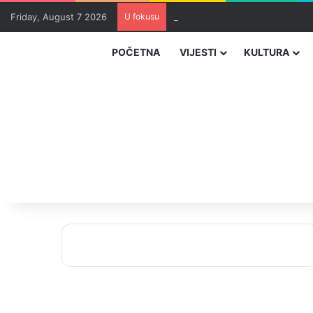
Friday, August 7 2026
U fokusu
Uhapšeni organizatori krijumčar
POČETNA
VIJESTI
KULTURA