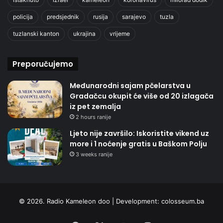
policija
predsjednik
rusija
sarajevo
tuzla
tuzlanski kanton
ukrajina
vrijeme
Preporučujemo
Međunarodni sajam pčelarstva u
Gradačcu okupit će više od 20 izlagača
iz pet zemalja
2 hours ranije
Ljeto nije završilo: Iskoristite vikend uz
more i 1 noćenje gratis u Baškom Polju
3 weeks ranije
© 2026. Radio Kameleon doo | Development:
colosseum.ba