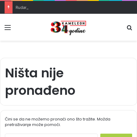
Rudari RMU Zenica drugu noć proveli u jami u znak protesta
Meni
Pr
Ništa nije
pronađeno
Čini se da ne možemo pronaći ono što tražite. Možda
pretraživanje može pomoći.
S