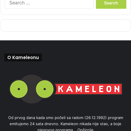
e
a
r
c
h
f
o
r
:
O Kameleonu
Od prvog dana kada smo počeli sa radom (26.12.1992) program
emitujemo 24 sata dnevno. Kameleon nikada nije stao, a boje
njegovog programa...
Opširnije