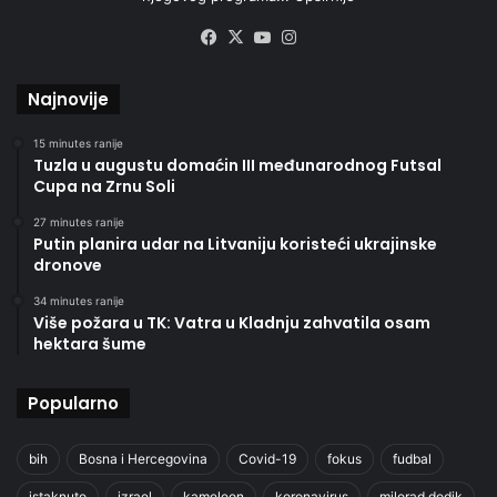
Facebook
X
YouTube
Instagram
Najnovije
15 minutes ranije
Tuzla u augustu domaćin III međunarodnog Futsal
Cupa na Zrnu Soli
27 minutes ranije
Putin planira udar na Litvaniju koristeći ukrajinske
dronove
34 minutes ranije
Više požara u TK: Vatra u Kladnju zahvatila osam
hektara šume
Popularno
bih
Bosna i Hercegovina
Covid-19
fokus
fudbal
istaknuto
izrael
kameleon
koronavirus
milorad dodik