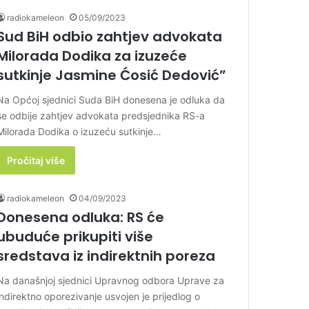
radiokameleon
05/09/2023
Sud BiH odbio zahtjev advokata
Milorada Dodika za izuzeće
sutkinje Jasmine Ćosić Dedović”
Na Općoj sjednici Suda BiH donesena je odluka da
se odbije zahtjev advokata predsjednika RS-a
Milorada Dodika o izuzeću sutkinje…
Pročitaj više
radiokameleon
04/09/2023
Donesena odluka: RS će
ubuduće prikupiti više
sredstava iz indirektnih poreza
Na današnjoj sjednici Upravnog odbora Uprave za
indirektno oporezivanje usvojen je prijedlog o