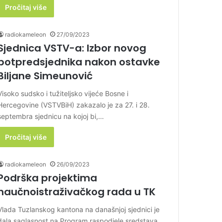
Pročitaj više
radiokameleon
27/09/2023
Sjednica VSTV-a: Izbor novog
potpredsjednika nakon ostavke
Biljane Simeunović
Visoko sudsko i tužiteljsko vijeće Bosne i
Hercegovine (VSTVBiH) zakazalo je za 27. i 28.
septembra sjednicu na kojoj bi,…
Pročitaj više
radiokameleon
26/09/2023
Podrška projektima
naučnoistraživačkog rada u TK
Vlada Tuzlanskog kantona na današnjoj sjednici je
dala saglasnost na Program raspodjele sredstava