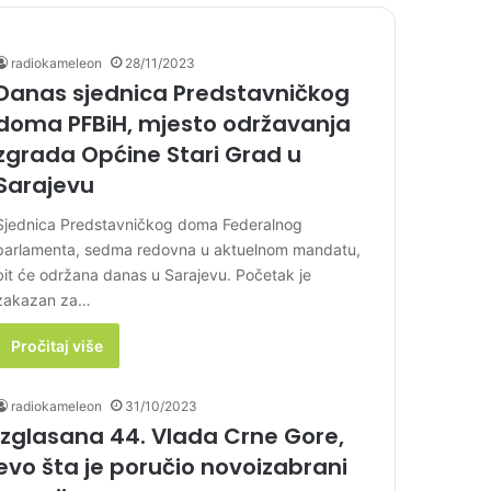
radiokameleon
28/11/2023
Danas sjednica Predstavničkog
doma PFBiH, mjesto održavanja
zgrada Općine Stari Grad u
Sarajevu
Sjednica Predstavničkog doma Federalnog
parlamenta, sedma redovna u aktuelnom mandatu,
bit će održana danas u Sarajevu. Početak je
zakazan za…
Pročitaj više
radiokameleon
31/10/2023
Izglasana 44. Vlada Crne Gore,
evo šta je poručio novoizabrani