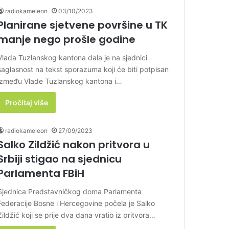
radiokameleon
03/10/2023
Planirane sjetvene površine u TK
manje nego prošle godine
Vlada Tuzlanskog kantona dala je na sjednici
saglasnost na tekst sporazuma koji će biti potpisan
između Vlade Tuzlanskog kantona i…
Pročitaj više
radiokameleon
27/09/2023
Salko Zildžić nakon pritvora u
Srbiji stigao na sjednicu
Parlamenta FBiH
Sjednica Predstavničkog doma Parlamenta
Federacije Bosne i Hercegovine počela je Salko
Zildžić koji se prije dva dana vratio iz pritvora…