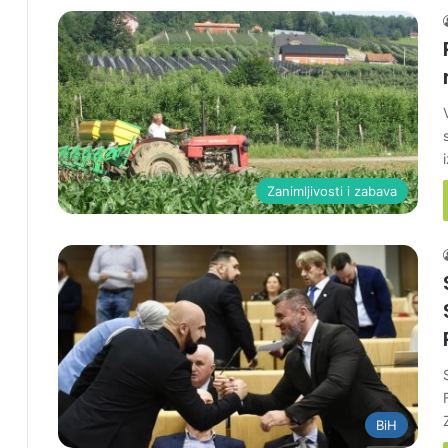
Zanimljivosti i zabava
BiH