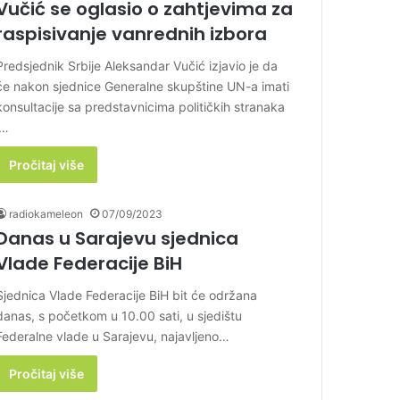
Vučić se oglasio o zahtjevima za
raspisivanje vanrednih izbora
Predsjednik Srbije Aleksandar Vučić izjavio je da
će nakon sjednice Generalne skupštine UN-a imati
konsultacije sa predstavnicima političkih stranaka
i…
Pročitaj više
radiokameleon
07/09/2023
Danas u Sarajevu sjednica
Vlade Federacije BiH
Sjednica Vlade Federacije BiH bit će održana
danas, s početkom u 10.00 sati, u sjedištu
Federalne vlade u Sarajevu, najavljeno…
Pročitaj više