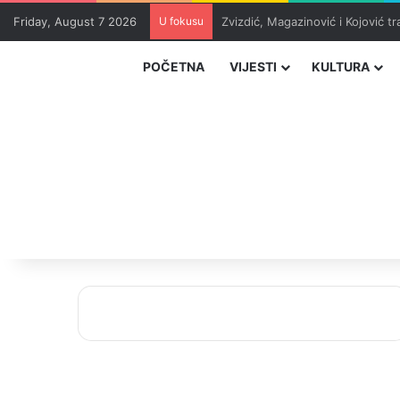
Friday, August 7 2026
U fokusu
Masakr u školi u blizini Bangko
POČETNA
VIJESTI
KULTURA