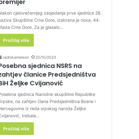
premijer
Nakon cjelovečernjeg zasjedanja prve sjednice 28.
saziva Skupštine Crne Gore, izabrana je nova, 44.
Vlada Crne Gore. Za je glasalo…
Pročitaj više
radiokameleon
20/10/2023
Posebna sjednica NSRS na
zahtjev članice Predsjedništva
BiH Željke Cvijanović
Posebna sjednica Narodne skupštine Republike
Srpske, na zahtjev člana Predsjedništva Bosne i
Hercegovine iz reda srpskog naroda Željke
Cvijanović, trebala…
Pročitaj više