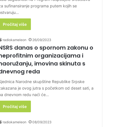
za sufinansiranje programa putem kojih se
ostvaruju…
Pročitaj više
radiokameleon
26/09/2023
NSRS danas o spornom zakonu o
neprofitnim organizacijama i
naoružanju, imovina skinuta s
dnevnog reda
Sjednica Narodne skupštine Republike Srpske
zakazana je ovog jutra s početkom od deset sati, a
na dnevnom redu naći će…
Pročitaj više
radiokameleon
08/09/2023