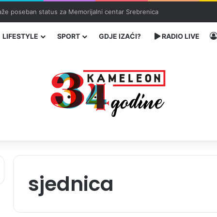
ka: učenik ubio babu i dedu, pa pucao na nastavnike i đake
LIFESTYLE
SPORT
GDJE IZAĆI?
RADIO LIVE
sjednica