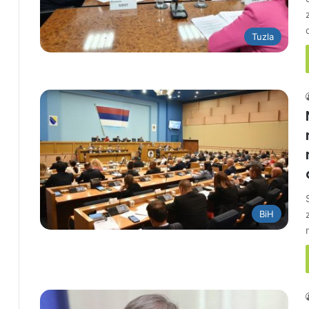
Tuzla
BiH