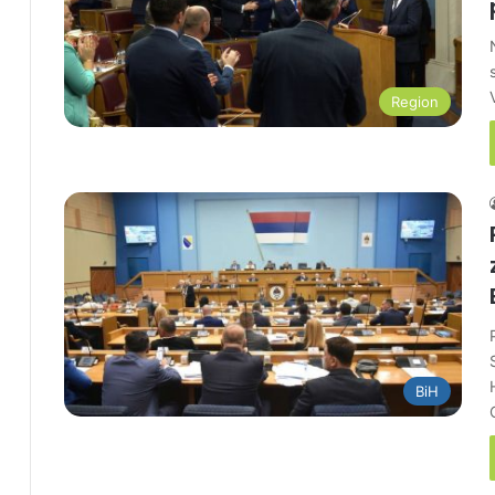
Region
BiH