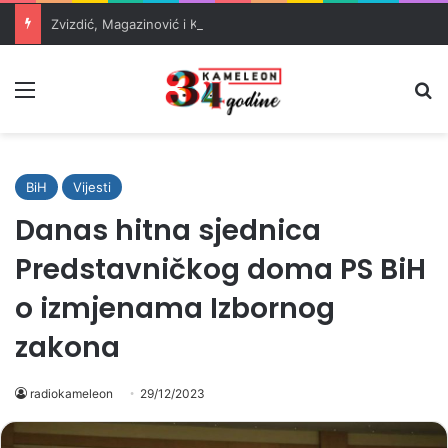
Zvizdić, Magazinović i Kojović traže poseban status za Memorijalni centar Srebrenica
Meni
Pr
BiH
Vijesti
Danas hitna sjednica
Predstavničkog doma PS BiH
o izmjenama Izbornog
zakona
radiokameleon
29/12/2023