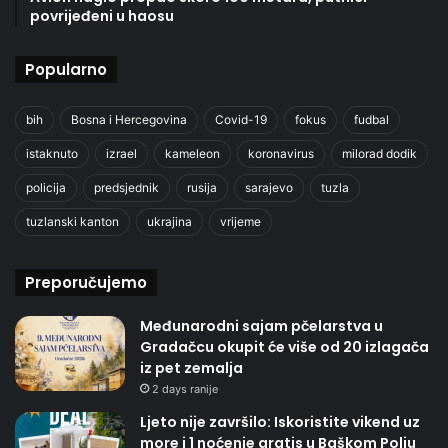
povrijeđeni u haosu
Popularno
bih
Bosna i Hercegovina
Covid-19
fokus
fudbal
istaknuto
izrael
kameleon
koronavirus
milorad dodik
policija
predsjednik
rusija
sarajevo
tuzla
tuzlanski kanton
ukrajina
vrijeme
Preporučujemo
Međunarodni sajam pčelarstva u
Gradačcu okupit će više od 20 izlagača
iz pet zemalja
2 days ranije
Ljeto nije završilo: Iskoristite vikend uz
more i 1 noćenje gratis u Baškom Polju