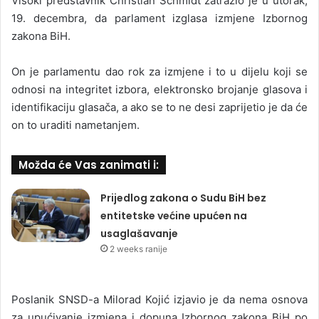
Visoki predstavnik Christian Schmidt zatražio je u utorak,
19. decembra, da parlament izglasa izmjene Izbornog
zakona BiH.
On je parlamentu dao rok za izmjene i to u dijelu koji se
odnosi na integritet izbora, elektronsko brojanje glasova i
identifikaciju glasača, a ako se to ne desi zaprijetio je da će
on to uraditi nametanjem.
Možda će Vas zanimati i:
Prijedlog zakona o Sudu BiH bez
entitetske većine upućen na
usaglašavanje
2 weeks ranije
Poslanik SNSD-a Milorad Kojić izjavio je da nema osnova
za upućivanje izmjena i dopuna Izbornog zakona BiH po