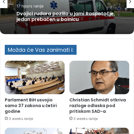
17 hours ranije
Dvojici rudara pozlilo u jami Raspotočje,
jedan prebačen u bolnicu
Možda će Vas zanimati i:
Parlament BiH usvojio
Christian Schmidt otkriva
samo 37 zakona u četiri
razloge odlaska pod
godine
pritiskom SAD-a
3 weeks ranije
3 weeks ranije