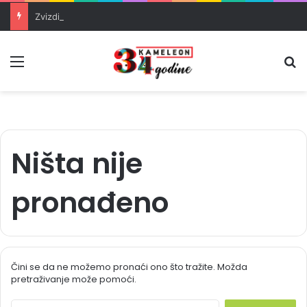
Zvizdić, Magazinović i Kojović traže poseban status za Memorijalni centar Srebrenica
Meni
Pr
Ništa nije
pronađeno
Čini se da ne možemo pronaći ono što tražite. Možda
pretraživanje može pomoći.
S