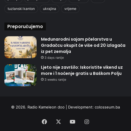
tuzlanski kanton
ukrajina
vrijeme
Preporučujemo
Međunarodni sajam pčelarstva u
Gradačcu okupit će više od 20 izlagača
iz pet zemalja
3 days ranije
Ljeto nije završilo: Iskoristite vikend uz
more i 1 noćenje gratis u Baškom Polju
3 weeks ranije
© 2026. Radio Kameleon doo | Development:
colosseum.ba
Facebook
X
YouTube
Instagram