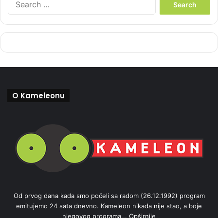
e
a
r
c
h
f
o
r
:
O Kameleonu
Od prvog dana kada smo počeli sa radom (26.12.1992) program
emitujemo 24 sata dnevno. Kameleon nikada nije stao, a boje
njegovog programa...
Opširnije