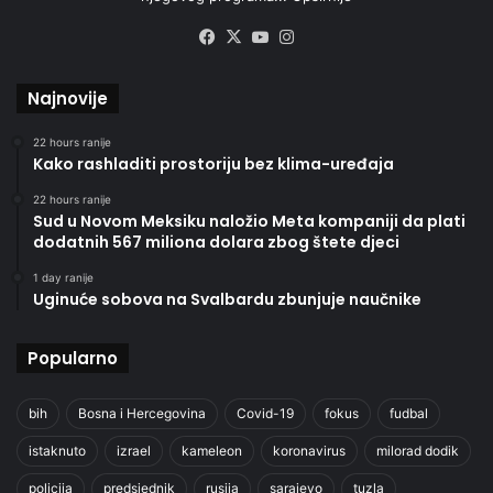
Facebook
X
YouTube
Instagram
Najnovije
22 hours ranije
Kako rashladiti prostoriju bez klima-uređaja
22 hours ranije
Sud u Novom Meksiku naložio Meta kompaniji da plati
dodatnih 567 miliona dolara zbog štete djeci
1 day ranije
Uginuće sobova na Svalbardu zbunjuje naučnike
Popularno
bih
Bosna i Hercegovina
Covid-19
fokus
fudbal
istaknuto
izrael
kameleon
koronavirus
milorad dodik
policija
predsjednik
rusija
sarajevo
tuzla