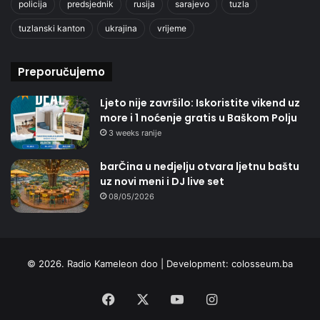
policija
predsjednik
rusija
sarajevo
tuzla
tuzlanski kanton
ukrajina
vrijeme
Preporučujemo
Ljeto nije završilo: Iskoristite vikend uz
more i 1 noćenje gratis u Baškom Polju
3 weeks ranije
barČina u nedjelju otvara ljetnu baštu
uz novi meni i DJ live set
08/05/2026
© 2026. Radio Kameleon doo | Development:
colosseum.ba
Facebook
X
YouTube
Instagram