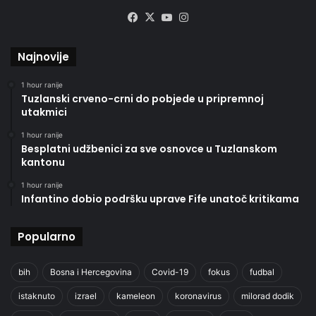
Facebook
X
YouTube
Instagram
Najnovije
1 hour ranije
Tuzlanski crveno-crni do pobjede u pripremnoj
utakmici
1 hour ranije
Besplatni udžbenici za sve osnovce u Tuzlanskom
kantonu
1 hour ranije
Infantino dobio podršku uprave Fife unatoč kritikama
Popularno
bih
Bosna i Hercegovina
Covid-19
fokus
fudbal
istaknuto
izrael
kameleon
koronavirus
milorad dodik