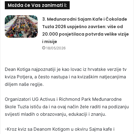
Možda će Vas zanimati i:
3. Međunarodni Sajam Kafe i Čokolade
Tuzla 2026 uspješno završen: više od
20.000 posjetilaca potvrda velike vizije
i misije
18/05/2026
Dean Kotiga najpoznatiji je kao lovac iz hrvatske verzije tv
kviza Potjera, a često nastupa i na kvizaškim natjecanjima
diljem naše regije.
Organizatori UG Activus i Richmond Park Međunarodne
škole Tuzla ističu da i na ovaj način žele raditi na podizanju
svijesti mladih o obrazovanju, edukaciji i znanju.
-Kroz kviz sa Deanom Kotigom u okviru Sajma kafe i