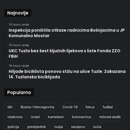
Najnovije
15 hours ranije
Inspekcija poništila otkaze radnicima Bošnjacima u JP
Komunalno Mostar
15 hours ranije
UKC Tuzla bez šest ključnih lijekova s liste Fonda ZZO
FBiH
16 hours ranije
Hiljade biciklista ponovo stižu na ulice Tuzle: Zakazana
14. Tuzlanska biciklijada
Popularno
bih
Bosna i Hercegovina
Covid-19
fokus
fudbal
istaknuto
izrael
kameleon
koronavirus
milorad dodik
policija
predsjednik
rusija
sarajevo
tuzla