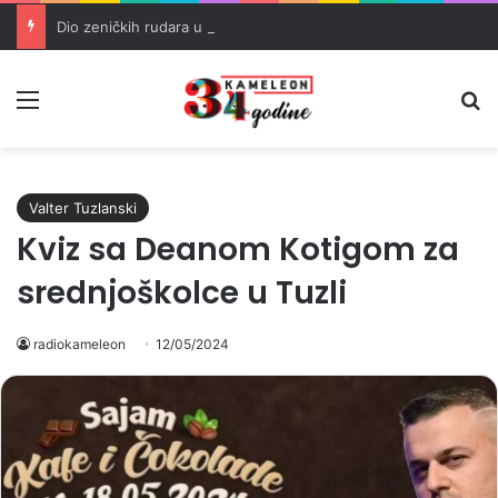
Dio zeničkih rudara u jami zbog neisplaćenih plata i problema sa zdravstvenim knjižicama
Meni
Pr
Valter Tuzlanski
Kviz sa Deanom Kotigom za
srednjoškolce u Tuzli
radiokameleon
12/05/2024