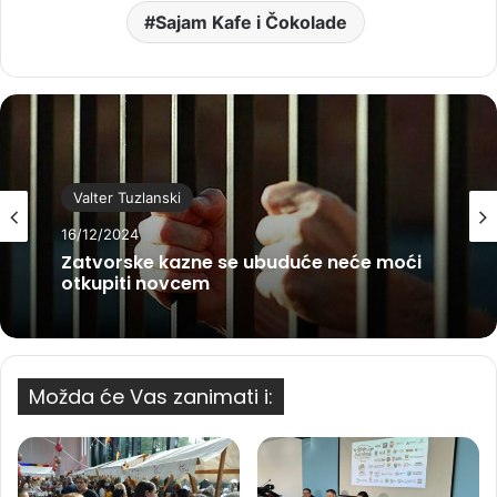
Sajam Kafe i Čokolade
Valter Tuzlanski
16/12/2024
Zatvorske kazne se ubuduće neće moći
otkupiti novcem
Možda će Vas zanimati i: