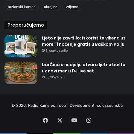
tuzlanski kanton
ukrajina
vrijeme
Preporučujemo
Ljeto nije završilo: Iskoristite vikend uz
more i 1 noćenje gratis u Baškom Polju
3 weeks ranije
barČina u nedjelju otvara ljetnu baštu
uz novi meni i DJ live set
08/05/2026
© 2026. Radio Kameleon doo | Development:
colosseum.ba
Facebook
X
YouTube
Instagram