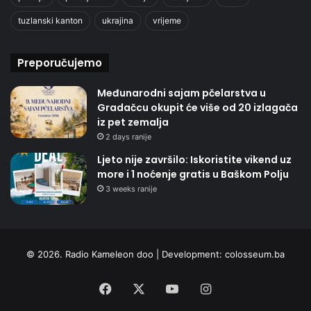
tuzlanski kanton
ukrajina
vrijeme
Preporučujemo
Međunarodni sajam pčelarstva u
Gradačcu okupit će više od 20 izlagača
iz pet zemalja
2 days ranije
Ljeto nije završilo: Iskoristite vikend uz
more i 1 noćenje gratis u Baškom Polju
3 weeks ranije
© 2026. Radio Kameleon doo | Development:
colosseum.ba
Facebook
X
YouTube
Instagram