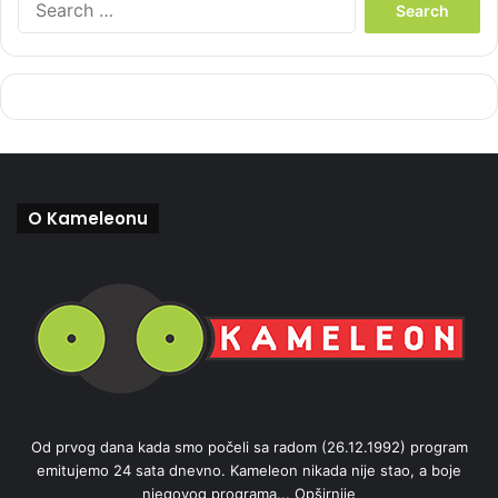
e
a
r
c
h
f
o
r
:
O Kameleonu
Od prvog dana kada smo počeli sa radom (26.12.1992) program
emitujemo 24 sata dnevno. Kameleon nikada nije stao, a boje
njegovog programa...
Opširnije