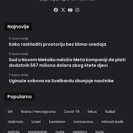
Facebook
X
YouTube
Instagram
Najnovije
5 hours ranije
Kako rashladiti prostoriju bez klima-uređaja
5 hours ranije
Sud u Novom Meksiku naložio Meta kompaniji da plati
dodatnih 567 miliona dolara zbog štete djeci
7 hours ranije
Uginuće sobova na Svalbardu zbunjuje naučnike
Popularno
bih
Bosna i Hercegovina
Covid-19
fokus
fudbal
istaknuto
izrael
kameleon
koronavirus
milorad dodik
policija
predsjednik
rusija
sarajevo
tuzla