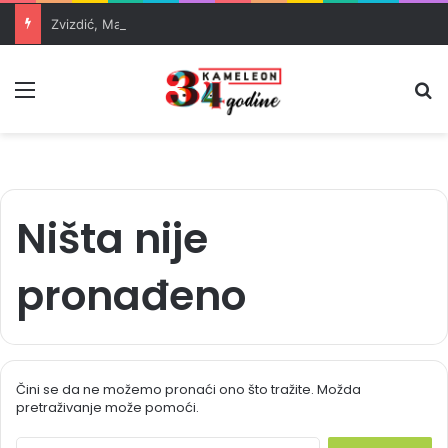
Zvizdić, Magazinović i Kojović traže poseban status za Memorijalni centar Srebrenica
Meni
Pr
Ništa nije
pronađeno
Čini se da ne možemo pronaći ono što tražite. Možda
pretraživanje može pomoći.
S