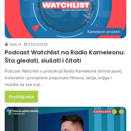
Kameleon projekti
Tarik H.
03/02/2026
Podcast Watchlist na Radio Kameleonu:
Šta gledati, slušati i čitati
Podcast Watchlist u produkciji Radio Kameleona donosi jasne,
konkretne i provjerene preporuke filmova, serija, knjiga i
muzike za sve koji…
Pročitaj više