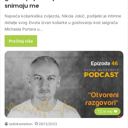
snimaju me
Najveća košarkaška zvijezda, Nikola Jokić, podijelio je intimne
detalje svog života izvan košarke u gostovanju kod saigrača
Michaela Portera u…
Pročitaj više
TZ in my ♥
radiokameleon
28/12/2023