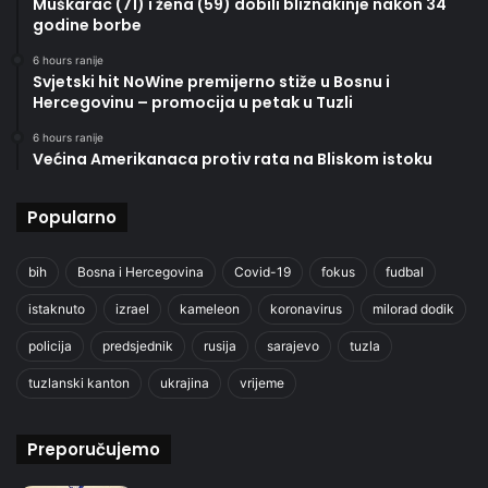
Muškarac (71) i žena (59) dobili bliznakinje nakon 34
godine borbe
6 hours ranije
Svjetski hit NoWine premijerno stiže u Bosnu i
Hercegovinu – promocija u petak u Tuzli
6 hours ranije
Većina Amerikanaca protiv rata na Bliskom istoku
Popularno
bih
Bosna i Hercegovina
Covid-19
fokus
fudbal
istaknuto
izrael
kameleon
koronavirus
milorad dodik
policija
predsjednik
rusija
sarajevo
tuzla
tuzlanski kanton
ukrajina
vrijeme
Preporučujemo