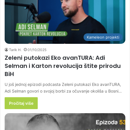
Kameleon projekti
Tarik H.
01/10/2025
Zeleni putokazi Eko avanTURA: Adi
Selman i Karton revolucija štite prirodu
BiH
U još jednoj epizodi podcasta Zeleni putokazi Eko avanTURA,
Adi Selman govori o svojoj borbi za očuvanje okoliša u Bosni…
Pročitaj više