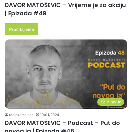
DAVOR MATOŠEVIĆ – Vrijeme je za akciju
| Epizoda #49
Pročitaj više
TZ in my ♥
radiokameleon
10/01/2024
DAVOR MATOŠEVIĆ – Podcast – Put do
novog ja | Epizoda #48