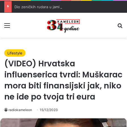
Dio zeničkih rudara u jami zbog neisplaćenih plata i problema sa zdravstvenim knjižicama
Meni
Pr
Lifestyle
(VIDEO) Hrvatska
influenserica tvrdi: Muškarac
mora biti finansijski jak, niko
ne ide po tvoja tri eura
radiokameleon
15/12/2023