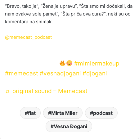
“Bravo, tako je”, “Žena je upravu”, “Šta smo mi dočekali, da
nam ovakve sole pamet”, “Šta priča ova cura?”, neki su od
komentara na snimak.
@memecast_podcast
NOVA EPIZODA JE IZASLA! BRZO SVI NA
MEMECAST KANAL
#mimiermakeup
#memecast
#vesnadjogani
#djogani
♬ original sound – Memecast
fiat
Mirta Miler
podcast
Vesna Đogani