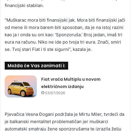
financijski stabilan.
“Muškarac mora biti finansijski jak. Mora biti finansijski jači
od mene ili mora barem biti sposoban, da je na istoj razini
kao ja i onda su oni kao: ‘Sponzoruša.’ Broj jedan, imaš tri
eura na računu. Niko ne ide po tvoja tri eura. Znači, smiri
se. Tvoj stari Fiat i ti ste sigurni”, kazala je.
Možda će Vas zanimati i:
Fiat vraća Multiplu u novom
električnom izdanju
03/07/2026
Pjevačica Vesna Đogani podržala je Mirtu Miler, tvrdeći da
je balkanski mentalitet problematičan jer muškarci
automatski smatraju žene sponzorušama te izrazila želju