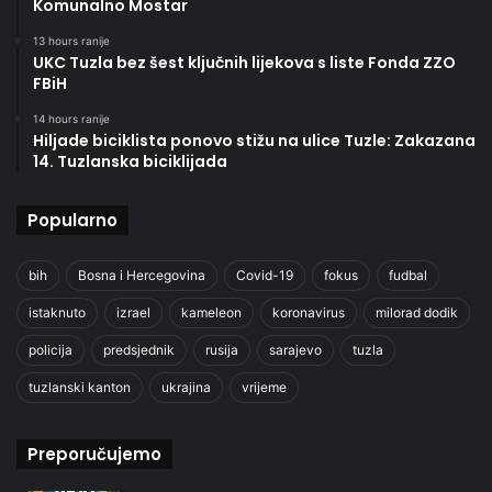
Komunalno Mostar
13 hours ranije
UKC Tuzla bez šest ključnih lijekova s liste Fonda ZZO
FBiH
14 hours ranije
Hiljade biciklista ponovo stižu na ulice Tuzle: Zakazana
14. Tuzlanska biciklijada
Popularno
bih
Bosna i Hercegovina
Covid-19
fokus
fudbal
istaknuto
izrael
kameleon
koronavirus
milorad dodik
policija
predsjednik
rusija
sarajevo
tuzla
tuzlanski kanton
ukrajina
vrijeme
Preporučujemo