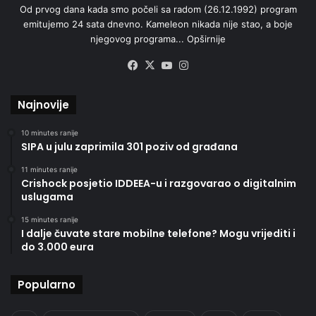
Od prvog dana kada smo počeli sa radom (26.12.1992) program
emitujemo 24 sata dnevno. Kameleon nikada nije stao, a boje
njegovog programa...
Opširnije
Facebook
X
YouTube
Instagram
Najnovije
10 minutes ranije
SIPA u julu zaprimila 301 poziv od građana
11 minutes ranije
Crishock posjetio IDDEEA-u i razgovarao o digitalnim
uslugama
15 minutes ranije
I dalje čuvate stare mobilne telefone? Mogu vrijediti i
do 3.000 eura
Popularno