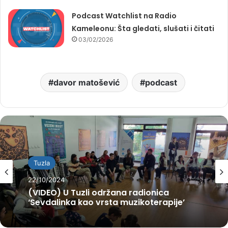
Podcast Watchlist na Radio
Kameleonu: Šta gledati, slušati i čitati
03/02/2026
davor matošević
podcast
Tuzla
22/10/2024
(VIDEO) U Tuzli održana radionica
‘Sevdalinka kao vrsta muzikoterapije’