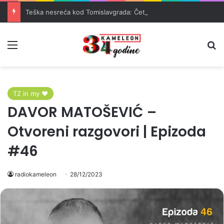
Teška nesreća kod Tomislavgrada: Četiri osobe teško povrijeđene
Meni
Pr
TZ in my ♥
DAVOR MATOŠEVIĆ –
Otvoreni razgovori | Epizoda
#46
radiokameleon
28/12/2023