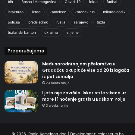
bih
Bosna i Hercegovina
Covid-19
fokus
fudbal
istaknuto
izrael
kameleon
koronavirus
milorad dodik
policija
predsjednik
rusija
sarajevo
tuzla
tuzlanski kanton
ukrajina
vrijeme
Preporučujemo
Međunarodni sajam pčelarstva u
Gradačcu okupit će više od 20 izlagača
iz pet zemalja
23 hours ranije
Ljeto nije završilo: Iskoristite vikend uz
more i 1 noćenje gratis u Baškom Polju
3 weeks ranije
© 2026. Radio Kameleon doo | Development:
colosseum.ba