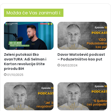
Možda će Vas zanimati i:
Zeleni putokazi Eko
Davor Matošević podcast
avanTURA: Adi Selman i
– Poduzetništvo kao put
Karton revolucija štite
06/02/2024
prirodu BiH
01/10/2025