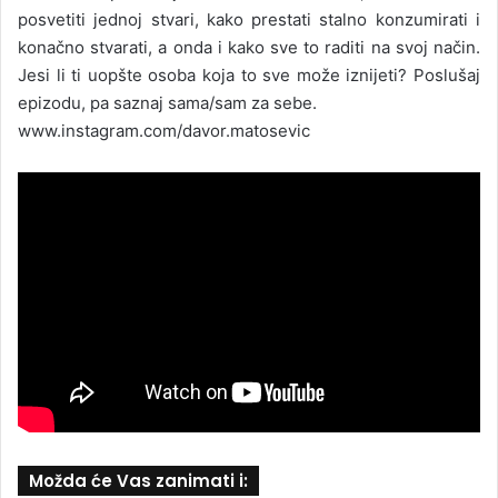
posvetiti jednoj stvari, kako prestati stalno konzumirati i
konačno stvarati, a onda i kako sve to raditi na svoj način.
Jesi li ti uopšte osoba koja to sve može iznijeti? Poslušaj
epizodu, pa saznaj sama/sam za sebe.
www.instagram.com/davor.matosevic
Možda će Vas zanimati i: