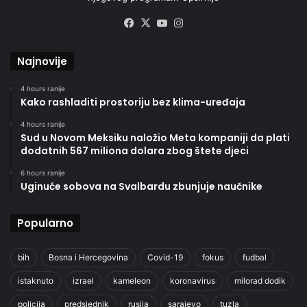
Facebook
X
YouTube
Instagram
Najnovije
4 hours ranije
Kako rashladiti prostoriju bez klima-uređaja
4 hours ranije
Sud u Novom Meksiku naložio Meta kompaniji da plati
dodatnih 567 miliona dolara zbog štete djeci
6 hours ranije
Uginuće sobova na Svalbardu zbunjuje naučnike
Popularno
bih
Bosna i Hercegovina
Covid-19
fokus
fudbal
istaknuto
izrael
kameleon
koronavirus
milorad dodik
policija
predsjednik
rusija
sarajevo
tuzla