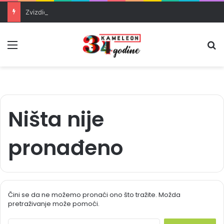
Zvizdić, Magazinović i Kojović traže poseban status za Memorijalni centar Srebrenica
Meni
Pr
Ništa nije
pronađeno
Čini se da ne možemo pronaći ono što tražite. Možda
pretraživanje može pomoći.
S