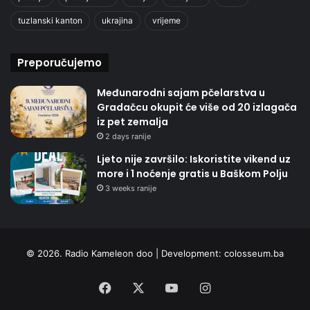
tuzlanski kanton
ukrajina
vrijeme
Preporučujemo
Međunarodni sajam pčelarstva u
Gradačcu okupit će više od 20 izlagača
iz pet zemalja
2 days ranije
Ljeto nije završilo: Iskoristite vikend uz
more i 1 noćenje gratis u Baškom Polju
3 weeks ranije
© 2026. Radio Kameleon doo | Development:
colosseum.ba
Facebook
X
YouTube
Instagram