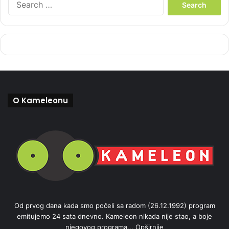
e
a
r
c
h
f
o
r
:
O Kameleonu
Od prvog dana kada smo počeli sa radom (26.12.1992) program
emitujemo 24 sata dnevno. Kameleon nikada nije stao, a boje
njegovog programa...
Opširnije