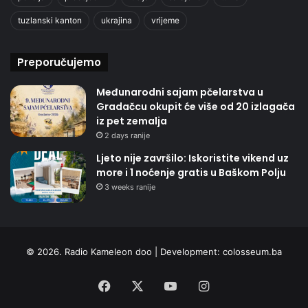
tuzlanski kanton
ukrajina
vrijeme
Preporučujemo
Međunarodni sajam pčelarstva u
Gradačcu okupit će više od 20 izlagača
iz pet zemalja
2 days ranije
Ljeto nije završilo: Iskoristite vikend uz
more i 1 noćenje gratis u Baškom Polju
3 weeks ranije
© 2026. Radio Kameleon doo | Development:
colosseum.ba
Facebook
X
YouTube
Instagram