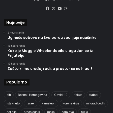
Facebook
X
YouTube
Instagram
Najnovije
2 hours ranije
Uginuće sobova na Svalbardu zbunjuje naučnike
18 hours ranije
Kako je Maggie Wheeler dobila ulogu Janice iz
Prijatelja
19 hours ranije
Zašto klima uređaj radi, a prostor se ne hladi?
Popularno
bih
Bosna i Hercegovina
Covid-19
fokus
fudbal
istaknuto
izrael
kameleon
koronavirus
milorad dodik
policija
predsjednik
rusija
sarajevo
tuzla