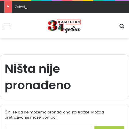
Zvizdić, Magazinović i Kojović traže poseban status za Memorijalni centar Srebrenica
Meni
Pr
Ništa nije
pronađeno
Čini se da ne možemo pronaći ono što tražite. Možda
pretraživanje može pomoći.
S