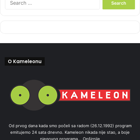
e
a
r
c
h
f
o
r
:
O Kameleonu
Od prvog dana kada smo počeli sa radom (26.12.1992) program
emitujemo 24 sata dnevno. Kameleon nikada nije stao, a boje
njegovog programa...
Opširnije