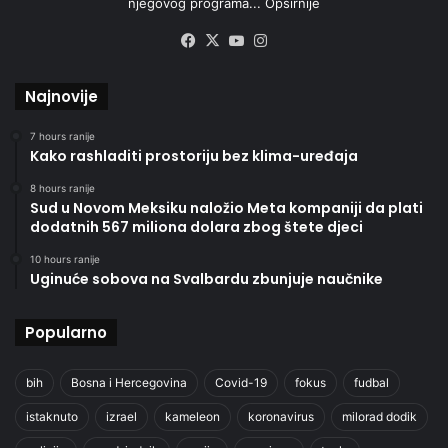
njegovog programa...
Opširnije
Facebook
X
YouTube
Instagram
Najnovije
7 hours ranije
Kako rashladiti prostoriju bez klima-uređaja
8 hours ranije
Sud u Novom Meksiku naložio Meta kompaniji da plati
dodatnih 567 miliona dolara zbog štete djeci
10 hours ranije
Uginuće sobova na Svalbardu zbunjuje naučnike
Popularno
bih
Bosna i Hercegovina
Covid-19
fokus
fudbal
istaknuto
izrael
kameleon
koronavirus
milorad dodik