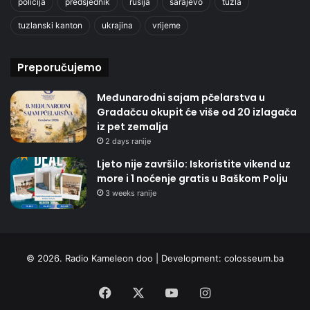
policija
predsjednik
rusija
sarajevo
tuzla
tuzlanski kanton
ukrajina
vrijeme
Preporučujemo
Međunarodni sajam pčelarstva u
Gradačcu okupit će više od 20 izlagača
iz pet zemalja
2 days ranije
Ljeto nije završilo: Iskoristite vikend uz
more i 1 noćenje gratis u Baškom Polju
3 weeks ranije
© 2026. Radio Kameleon doo | Development:
colosseum.ba
Facebook
X
YouTube
Instagram