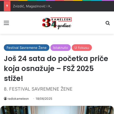
Zvizdić, Magazinović i Kojović traže poseban status za Memorijalni centar Srebrenica
Meni
Pr
Festival Savremene Žene
Istaknuto
U fokusu
Još 24 sata do početka priče
koja osnažuje – FSŽ 2025
stiže!
8. FESTIVAL SAVREMENE ŽENE
radiokameleon
18/06/2025