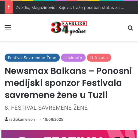
Zvizdić, Magazinović i Kojović traže poseban status za Memorijalni centar Srebrenica
Meni
Pr
Festival Savremene Žene
Istaknuto
U fokusu
Newsmax Balkans – Ponosni
medijski sponzor Festivala
savremene žene u Tuzli
8. FESTIVAL SAVREMENE ŽENE
radiokameleon
18/06/2025