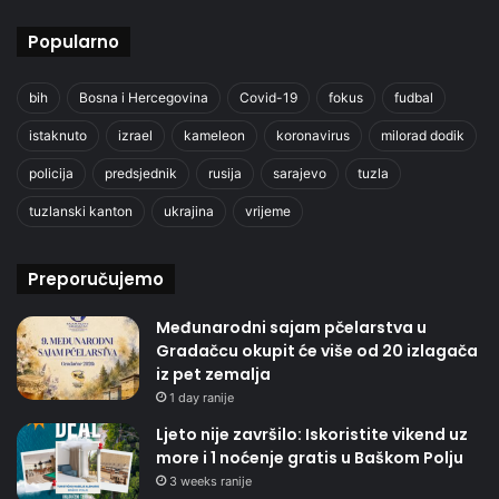
Popularno
bih
Bosna i Hercegovina
Covid-19
fokus
fudbal
istaknuto
izrael
kameleon
koronavirus
milorad dodik
policija
predsjednik
rusija
sarajevo
tuzla
tuzlanski kanton
ukrajina
vrijeme
Preporučujemo
Međunarodni sajam pčelarstva u
Gradačcu okupit će više od 20 izlagača
iz pet zemalja
1 day ranije
Ljeto nije završilo: Iskoristite vikend uz
more i 1 noćenje gratis u Baškom Polju
3 weeks ranije