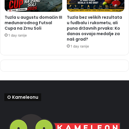
Tuzla u augustu domaćin III
Tuzla bez velikih rezultata
međunarodnog Futsal
u fudbalu i rukometu, ali
Cupa na Zrnu Soli
puna državnih prvaka: Ko
danas osvaja medalje za
1 day ranije
naš grad?
1 day ranije
O Kameleonu