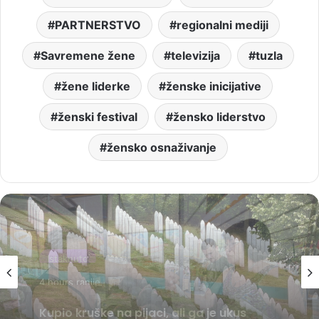
PARTNERSTVO
regionalni mediji
Savremene žene
televizija
tuzla
žene liderke
ženske inicijative
ženski festival
žensko liderstvo
žensko osnaživanje
BiH
Istaknuto
4 hours ranije
4 hours ranije
Zvizdić, Magazinović i Kojović traže