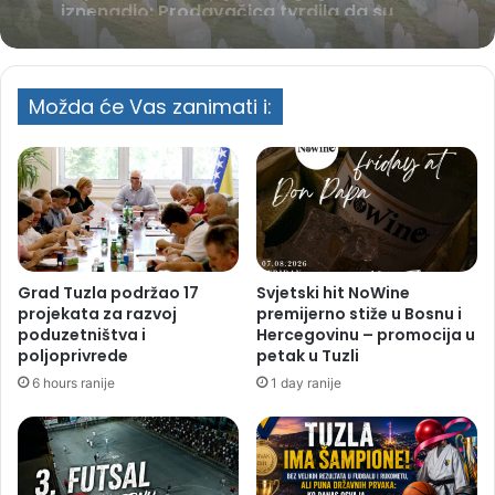
poseban status za Memorijalni centar
Srebrenica
Kupio kruške na pijaci, ali ga je ukus
Možda će Vas zanimati i:
iznenadio: Prodavačica tvrdila da su
domaće
Grad Tuzla podržao 17
Svjetski hit NoWine
projekata za razvoj
premijerno stiže u Bosnu i
poduzetništva i
Hercegovinu – promocija u
poljoprivrede
petak u Tuzli
6 hours ranije
1 day ranije