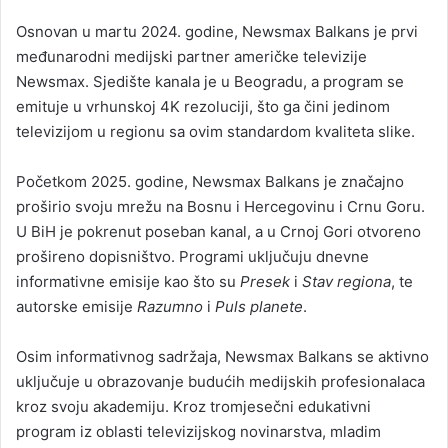
Osnovan u martu 2024. godine, Newsmax Balkans je prvi
međunarodni medijski partner američke televizije
Newsmax. Sjedište kanala je u Beogradu, a program se
emituje u vrhunskoj 4K rezoluciji, što ga čini jedinom
televizijom u regionu sa ovim standardom kvaliteta slike.
Početkom 2025. godine, Newsmax Balkans je značajno
proširio svoju mrežu na Bosnu i Hercegovinu i Crnu Goru.
U BiH je pokrenut poseban kanal, a u Crnoj Gori otvoreno
prošireno dopisništvo. Programi uključuju dnevne
informativne emisije kao što su
Presek
i
Stav regiona
, te
autorske emisije
Razumno
i
Puls planete
.
Osim informativnog sadržaja, Newsmax Balkans se aktivno
uključuje u obrazovanje budućih medijskih profesionalaca
kroz svoju akademiju. Kroz tromjesečni edukativni
program iz oblasti televizijskog novinarstva, mladim