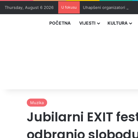
Thursday, August 6 2026
U fokusu
Uhapšeni organizatori krijum
POČETNA
VIJESTI
KULTURA
Muzika
Jubilarni EXIT fes
odbranio slobodu 