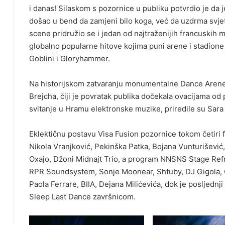
i danas! Silaskom s pozornice u publiku potvrdio je da j
došao u bend da zamjeni bilo koga, već da uzdrma svje
scene pridružio se i jedan od najtraženijih francuskih
globalno popularne hitove kojima puni arene i stadione 
Goblini i Gloryhammer.
Na historijskom zatvaranju monumentalne Dance Arene n
Brejcha, čiji je povratak publika dočekala ovacijama od
svitanje u Hramu elektronske muzike, priredile su Sara 
Eklektičnu postavu Visa Fusion pozornice tokom četiri f
Nikola Vranjković, Pekinška Patka, Bojana Vunturišević,
Oxajo, Džoni Midnajt Trio, a program NNSNS Stage Refr
RPR Soundsystem, Sonje Moonear, Shtuby, DJ Gigola, C
Paola Ferrare, BIIA, Dejana Milićevića, dok je posljedn
Sleep Last Dance završnicom.