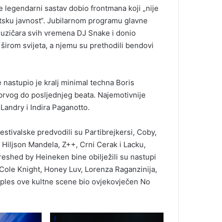
e legendarni sastav dobio frontmana koji „nije
tsku javnost“. Jubilarnom programu glavne
 muzičara svih vremena DJ Snake i donio
širom svijeta, a njemu su prethodili bendovi
astupio je kralj minimal techna Boris
 prvog do posljednjeg beata. Najemotivnije
Landry i Indira Paganotto.
estivalske predvodili su Partibrejkersi, Coby,
 Hiljson Mandela, Z++, Crni Cerak i Lacku,
eshed by Heineken bine obilježili su nastupi
ole Knight, Honey Luv, Lorenza Raganzinija,
ji ples ove kultne scene bio ovjekovječen No