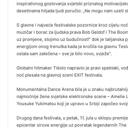
inspirativnog gostovanja svjetski priznatog motivacijs
desetinama hiljada ljudi poručio: „Ne mogu nam uzeti s
S glavne i najveće festivalske pozornice kroz cijelu no
muzičar i borac za ljudska prava Bob Geldof i The Boom
uz promjene, stojimo uz budućnost!” dok je talijanska 
energijom onog trenutka kada je kročila na glavnu Tesl
ostala sam zatečena – sve je bilo novo, svježe”.
Globalni hitmaker Tiësto napravio je pravi spektakl, vođ
noć plesala na glavnoj sceni EXIT festivala.
Monumentalna Dance Arena bila je u znaku najbrutalnij
najmoćnije žene svjetske elektronske scene – Amelie Le
Yousuke Yukimatsu koji je upravo u Srbiji započeo svoj
Drugog dana festivala, u petak, 11. jula u sklopu premi
epicentar sirove energije uz povratak legendarnih The 