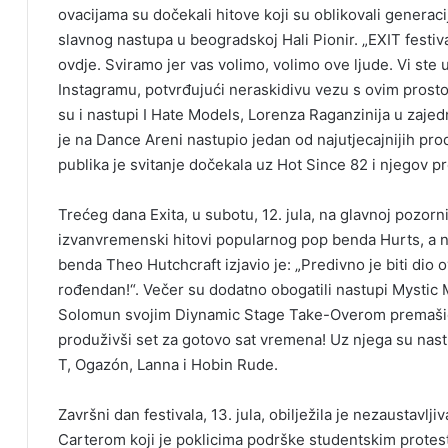
ovacijama su dočekali hitove koji su oblikovali generac
slavnog nastupa u beogradskoj Hali Pionir. „EXIT festiva
ovdje. Sviramo jer vas volimo, volimo ove ljude. Vi ste u
Instagramu, potvrđujući neraskidivu vezu s ovim prosto
su i nastupi I Hate Models, Lorenza Raganzinija u zaj
je na Dance Areni nastupio jedan od najutjecajnijih pr
publika je svitanje dočekala uz Hot Since 82 i njegov pr
Trećeg dana Exita, u subotu, 12. jula, na glavnoj pozorn
izvanvremenski hitovi popularnog pop benda Hurts, a na
benda Theo Hutchcraft izjavio je: „Predivno je biti dio o
rođendan!“. Večer su dodatno obogatili nastupi Mystic M
Solomun svojim Diynamic Stage Take-Overom premašio o
produživši set za gotovo sat vremena! Uz njega su nastu
T, Ogazón, Lanna i Hobin Rude.
Završni dan festivala, 13. jula, obilježila je nezaustavlj
Carterom koji je poklicima podrške studentskim protes