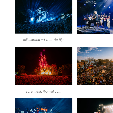
miloskrstic.art the.trip.flip
zoran.jesic@gmail.com