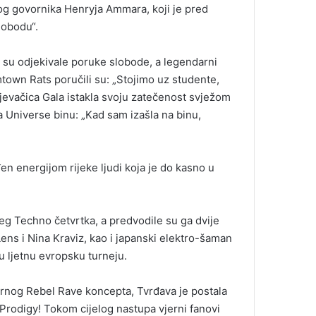
kog govornika Henryja Ammara, koji je pred
lobodu“.
ć su odjekivale poruke slobode, a legendarni
town Rats poručili su: „Stojimo uz studente,
pjevačica Gala istakla svoju zatečenost svježom
a Universe binu: „Kad sam izašla na binu,
en energijom rijeke ljudi koja je do kasno u
eg Techno četvrtka, a predvodile su ga dvije
ns i Nina Kraviz, kao i japanski elektro-šaman
u ljetnu evropsku turneju.
jernog Rebel Rave koncepta, Tvrđava je postala
Prodigy! Tokom cijelog nastupa vjerni fanovi