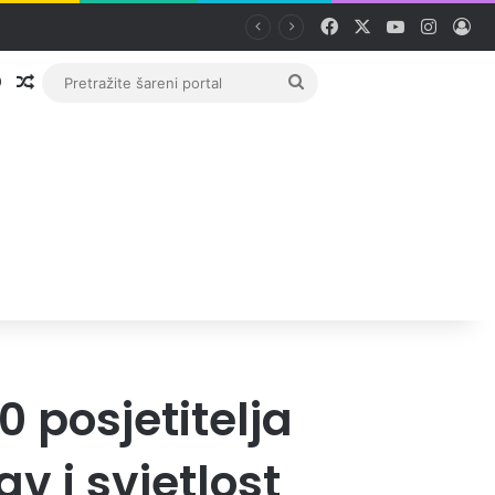
Facebook
X
YouTube
Instag
Pri
Prijava
Random članak
Pretražite
šareni
portal
0 posjetitelja
v i svjetlost