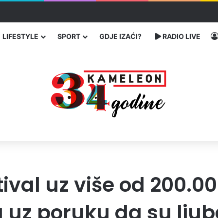
čarenja migranata preko BiH i Balkana
LIFESTYLE
SPORT
GDJE IZAĆI?
RADIO LIVE
tival uz više od 200.00
uz poruku da su ljuba