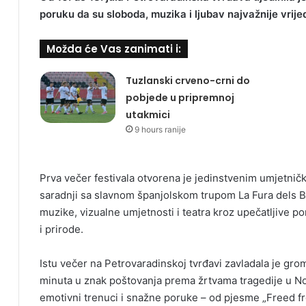
poruku da su sloboda, muzika i ljubav najvažnije vrijed
Možda će Vas zanimati i:
Tuzlanski crveno-crni do
pobjede u pripremnoj
utakmici
9 hours ranije
Prva večer festivala otvorena je jedinstvenim umjetn
saradnji sa slavnom španjolskom trupom La Fura dels Bau
muzike, vizualne umjetnosti i teatra kroz upečatljive
i prirode.
Istu večer na Petrovaradinskoj tvrđavi zavladala je grom
minuta u znak poštovanja prema žrtvama tragedije u No
emotivni trenuci i snažne poruke – od pjesme „Freed fr