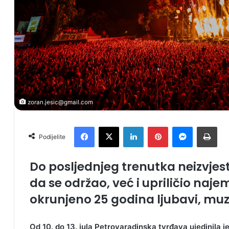
zoran.jesic@gmail.com
Facebook
X
LinkedIn
Pinterest
Messenger
Print
Podijelite
Do posljednjeg trenutka neizvjest
da se održao, već i upriličio najem
okrunjeno 25 godina ljubavi, muzi
Od 10. do 13. jula Petrovaradinska tvrđava ujedinila je 