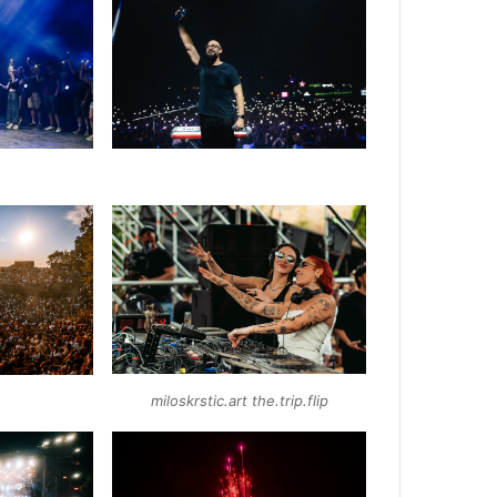
miloskrstic.art the.trip.flip