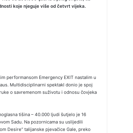
nosti koje njeguje više od četvrt vijeka.
ičkim performansom Emergency EXIT nastalim u
s. Multidisciplinarni spektakl donio je spoj
 poruke o savremenom suživotu i odnosu čovjeka
oglasna tišina – 40.000 ljudi šutjelo je 16
vom Sadu. Na pozornicama su uslijedili
om Desire“ talijanske pjevačice Gale, preko