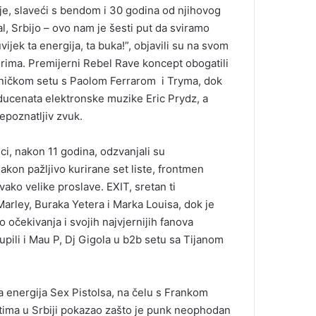
ije, slaveći s bendom i 30 godina od njihovog
l, Srbijo – ovo nam je šesti put da sviramo
vijek ta energija, ta buka!”, objavili su na svom
rima. Premijerni Rebel Rave koncept obogatili
edničkom setu s Paolom Ferrarom i Tryma, dok
oducenata elektronske muzike Eric Prydz, a
epoznatljiv zvuk.
ici, nakon 11 godina, odzvanjali su
kon pažljivo kurirane set liste, frontmen
vako velike proslave. EXIT, sretan ti
arley, Buraka Yetera i Marka Louisa, dok je
čekivanja i svojih najvjernijih fanova
pili i Mau P, Dj Gigola u b2b setu sa Tijanom
iva energija Sex Pistolsa, na čelu s Frankom
tima u Srbiji pokazao zašto je punk neophodan