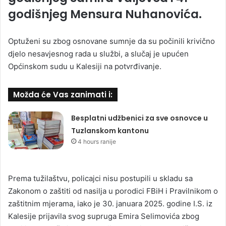
godišnjeg Mensura Nuhanovića.
Optuženi su zbog osnovane sumnje da su počinili krivično
djelo nesavjesnog rada u službi, a slučaj je upućen
Općinskom sudu u Kalesiji na potvrđivanje.
Možda će Vas zanimati i:
Besplatni udžbenici za sve osnovce u
Tuzlanskom kantonu
4 hours ranije
Prema tužilaštvu, policajci nisu postupili u skladu sa
Zakonom o zaštiti od nasilja u porodici FBiH i Pravilnikom o
zaštitnim mjerama, iako je 30. januara 2025. godine I.S. iz
Kalesije prijavila svog supruga Emira Selimovića zbog