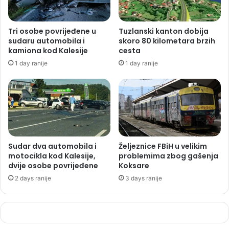
Tri osobe povrijeđene u
Tuzlanski kanton dobija
sudaru automobila i
skoro 80 kilometara brzih
kamiona kod Kalesije
cesta
1 day ranije
1 day ranije
Sudar dva automobila i
Željeznice FBiH u velikim
motocikla kod Kalesije,
problemima zbog gašenja
dvije osobe povrijeđene
Koksare
2 days ranije
3 days ranije