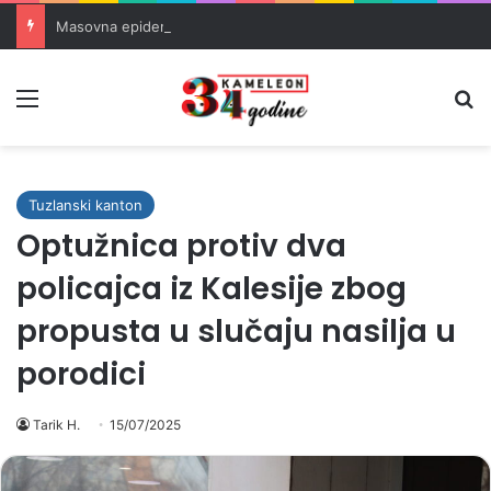
Masovna epidemija parazita u SAD-u: Više od 25.000 zaraženih
Meni
Pr
Tuzlanski kanton
Optužnica protiv dva
policajca iz Kalesije zbog
propusta u slučaju nasilja u
porodici
Tarik H.
15/07/2025