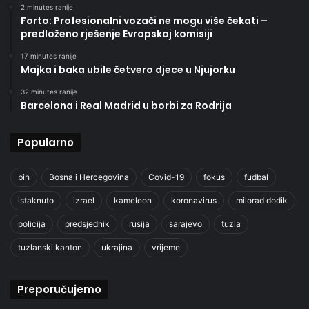
2 minutes ranije
Forto: Profesionalni vozači ne mogu više čekati –
predloženo rješenje Evropskoj komisiji
17 minutes ranije
Majka i baka ubile četvero djece u Njujorku
32 minutes ranije
Barcelona i Real Madrid u borbi za Rodrija
Popularno
bih
Bosna i Hercegovina
Covid-19
fokus
fudbal
istaknuto
izrael
kameleon
koronavirus
milorad dodik
policija
predsjednik
rusija
sarajevo
tuzla
tuzlanski kanton
ukrajina
vrijeme
Preporučujemo