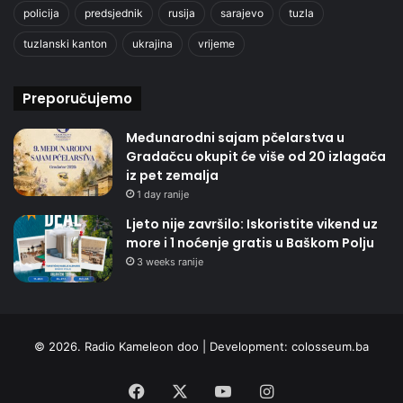
policija
predsjednik
rusija
sarajevo
tuzla
tuzlanski kanton
ukrajina
vrijeme
Preporučujemo
Međunarodni sajam pčelarstva u
Gradačcu okupit će više od 20 izlagača
iz pet zemalja
1 day ranije
Ljeto nije završilo: Iskoristite vikend uz
more i 1 noćenje gratis u Baškom Polju
3 weeks ranije
© 2026. Radio Kameleon doo | Development:
colosseum.ba
Facebook
X
YouTube
Instagram