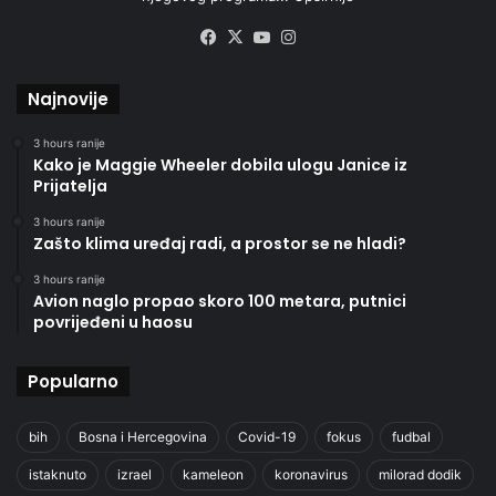
Facebook
X
YouTube
Instagram
Najnovije
3 hours ranije
Kako je Maggie Wheeler dobila ulogu Janice iz
Prijatelja
3 hours ranije
Zašto klima uređaj radi, a prostor se ne hladi?
3 hours ranije
Avion naglo propao skoro 100 metara, putnici
povrijeđeni u haosu
Popularno
bih
Bosna i Hercegovina
Covid-19
fokus
fudbal
istaknuto
izrael
kameleon
koronavirus
milorad dodik