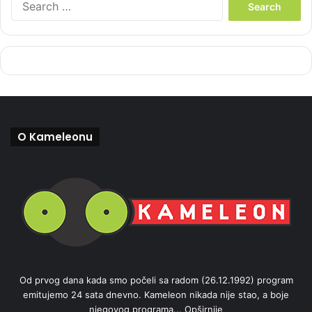
e
a
r
c
h
f
o
r
:
O Kameleonu
Od prvog dana kada smo počeli sa radom (26.12.1992) program
emitujemo 24 sata dnevno. Kameleon nikada nije stao, a boje
njegovog programa...
Opširnije