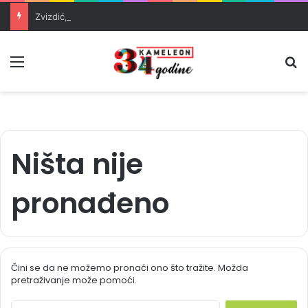
Zvizdić, Magazinović i Kojović traže poseban status za Memorijalni centar Srebrenica
Meni
Pr
Ništa nije
pronađeno
Čini se da ne možemo pronaći ono što tražite. Možda
pretraživanje može pomoći.
S