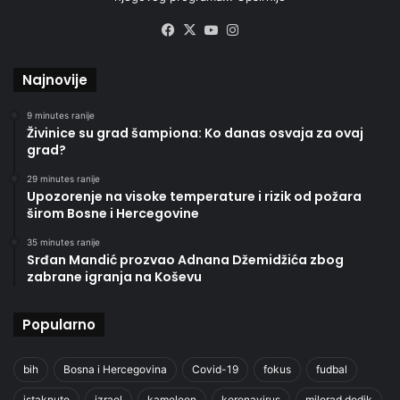
Facebook
X
YouTube
Instagram
Najnovije
9 minutes ranije
Živinice su grad šampiona: Ko danas osvaja za ovaj
grad?
29 minutes ranije
Upozorenje na visoke temperature i rizik od požara
širom Bosne i Hercegovine
35 minutes ranije
Srđan Mandić prozvao Adnana Džemidžića zbog
zabrane igranja na Koševu
Popularno
bih
Bosna i Hercegovina
Covid-19
fokus
fudbal
istaknuto
izrael
kameleon
koronavirus
milorad dodik