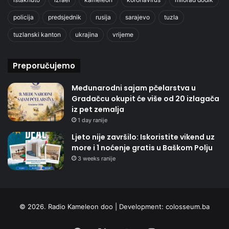
policija
predsjednik
rusija
sarajevo
tuzla
tuzlanski kanton
ukrajina
vrijeme
Preporučujemo
Međunarodni sajam pčelarstva u
Gradačcu okupit će više od 20 izlagača
iz pet zemalja
1 day ranije
Ljeto nije završilo: Iskoristite vikend uz
more i 1 noćenje gratis u Baškom Polju
3 weeks ranije
© 2026. Radio Kameleon doo | Development:
colosseum.ba