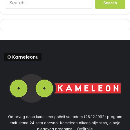
e
a
r
c
h
f
o
r
:
O Kameleonu
Od prvog dana kada smo počeli sa radom (26.12.1992) program
emitujemo 24 sata dnevno. Kameleon nikada nije stao, a boje
njegovog programa...
Opširnije