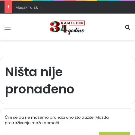
Masakr u školi u blizini Bangkoka: učenik ubio babu i dedu, pa pucao na nastavnike i đake
Meni
Pr
Ništa nije
pronađeno
Čini se da ne možemo pronaći ono što tražite. Možda
pretraživanje može pomoći.
S