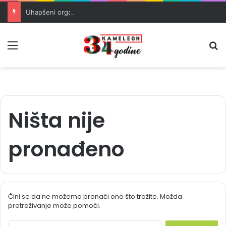
Uhapšeni organizatori krijumčarenja migranata preko BiH i Balkana
Meni
Pr
Ništa nije
pronađeno
Čini se da ne možemo pronaći ono što tražite. Možda
pretraživanje može pomoći.
S