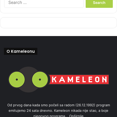
e
a
r
c
h
f
o
r
:
O Kameleonu
Od prvog dana kada smo počeli sa radom (26.12.1992) program
emitujemo 24 sata dnevno. Kameleon nikada nije stao, a boje
njegovog programa...
Opširnije