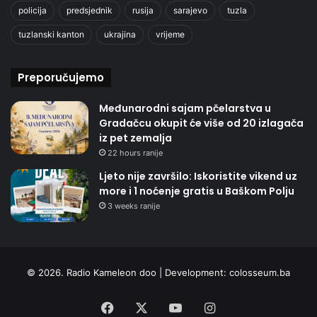
policija
predsjednik
rusija
sarajevo
tuzla
tuzlanski kanton
ukrajina
vrijeme
Preporučujemo
Međunarodni sajam pčelarstva u
Gradačcu okupit će više od 20 izlagača
iz pet zemalja
22 hours ranije
Ljeto nije završilo: Iskoristite vikend uz
more i 1 noćenje gratis u Baškom Polju
3 weeks ranije
© 2026. Radio Kameleon doo | Development:
colosseum.ba
Facebook
X
YouTube
Instagram