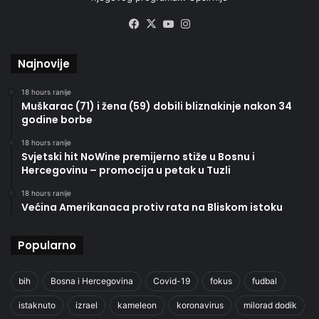
Facebook
X
YouTube
Instagram
Najnovije
18 hours ranije
Muškarac (71) i žena (59) dobili bliznakinje nakon 34
godine borbe
18 hours ranije
Svjetski hit NoWine premijerno stiže u Bosnu i
Hercegovinu – promocija u petak u Tuzli
18 hours ranije
Većina Amerikanaca protiv rata na Bliskom istoku
Popularno
bih
Bosna i Hercegovina
Covid-19
fokus
fudbal
istaknuto
izrael
kameleon
koronavirus
milorad dodik