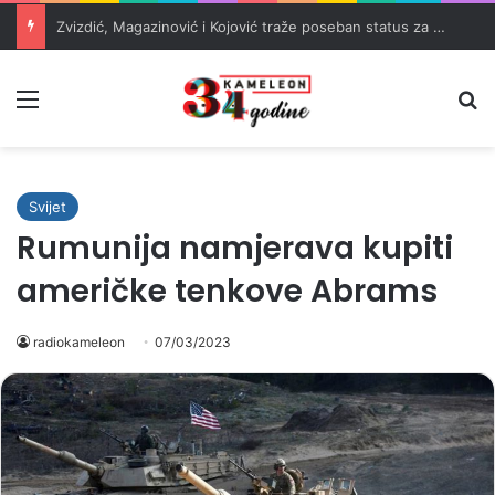
Zvizdić, Magazinović i Kojović traže poseban status za Memorijalni centar Srebrenica
Meni
Pr
Svijet
Rumunija namjerava kupiti
američke tenkove Abrams
radiokameleon
07/03/2023