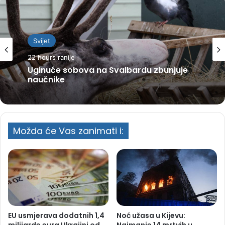
Svijet
22 hours ranije
Svijet
Uginuće sobova na Svalbardu zbunjuje
2 days ranije
naučnike
Možda će Vas zanimati i:
Avion naglo propao skoro 100 metara,
putnici povrijeđeni u haosu
EU usmjerava dodatnih 1,4
Noć užasa u Kijevu:
milijarde eura Ukrajini od
Najmanje 14 mrtvih u