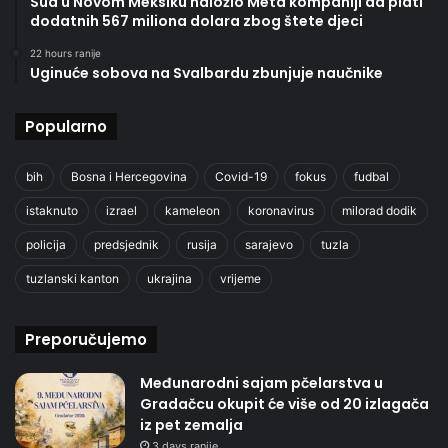
Sud u Novom Meksiku naložio Meta kompaniji da plati
dodatnih 567 miliona dolara zbog štete djeci
22 hours ranije
Uginuće sobova na Svalbardu zbunjuje naučnike
Popularno
bih
Bosna i Hercegovina
Covid-19
fokus
fudbal
istaknuto
izrael
kameleon
koronavirus
milorad dodik
policija
predsjednik
rusija
sarajevo
tuzla
tuzlanski kanton
ukrajina
vrijeme
Preporučujemo
Međunarodni sajam pčelarstva u
Gradačcu okupit će više od 20 izlagača
iz pet zemalja
3 days ranije