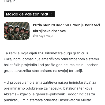
Ukrajinu.
Možda će Vas zanimati i:
Putin planira udar na Litvaniju koristeći
ukrajinske dronove
3 days ranije
Ta zemlja, koja dijeli 650 kilometara dugu granicu s
Ukrajinom, domaćin je američkom odbrambenom sistemu
balističkih projektila i od prošle godine ima stalnu borbenu
grupu saveznika stacioniranu na svojoj teritoriji.
– U procesu smo slanja zahtjeva našeg (ministarstva) za
preliminarno odobrenje za nabavku bataljona tenkova
Abrams – izjavio je general-pukovnik Teodor Incicas za
publikaciju ministarstva odbrane Observatorul Militar.