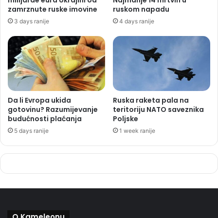
zamrznute ruske imovine
ruskom napadu
3 days ranije
4 days ranije
Da li Evropa ukida
Ruska raketa pala na
gotovinu? Razumijevanje
teritoriju NATO saveznika
budućnosti plaćanja
Poljske
5 days ranije
1 week ranije
O Kameleonu