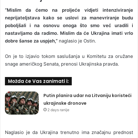
“Mislim da ćemo na proljeće vidjeti intenziviranje
neprijateljstava kako se uslovi za manevriranje budu
poboljšali i na osnovu onoga što smo već uradili i
nastavljamo da radimo. Mislim da će Ukrajina imati vrlo
dobre šanse za uspjeh,”
naglasio je Ostin.
On je to izjavio tokom saslušanja u Komitetu za oružane
snage američkog Senata, prenosi Ukrajinska pravda.
Možda će Vas zanimati i:
Putin planira udar na Litvaniju koristeći
ukrajinske dronove
2 days ranije
Naglasio je da Ukrajina trenutno ima značajnu prednost