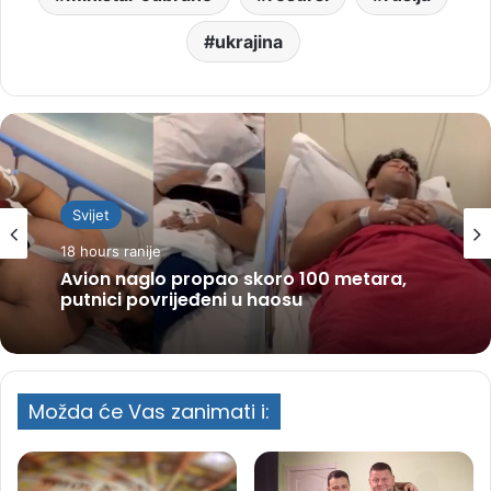
ukrajina
Svijet
18 hours ranije
Avion naglo propao skoro 100 metara,
putnici povrijeđeni u haosu
Možda će Vas zanimati i: