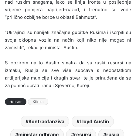
nad ruskim snagama, iako se linija fronta u posljednje
vrijeme pomjera naprijed-nazad, i trenutno se vode
“prilično ozbiljne borbe u oblasti Bahmuta”.
“Ukrajinci su nanijeli značajne gubitke Rusima i iscrpili su
svoja oklopna vozila na način koji niko nije mogao ni
zamisliti”, rekao je ministar Austin.
S obzirom na to Austin smatra da su ruski resursi na
izmaku, Rusija se sve više suočava s nedostatkom
artiljerijske municije i drugih stvari te je prinuđena da se
za pomoć obrati Iranu i Sjevernoj Koreji.
Izvor
Klix.ba
Kontraofanziva
Lloyd Austin
ministar odbrane
resursi
rusija