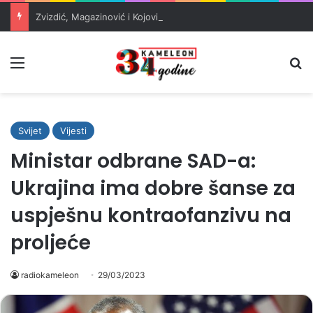
Zvizdić, Magazinović i Kojović traže poseban status za Memorijalni centar Srebrenica
Meni
Pr
Svijet
Vijesti
Ministar odbrane SAD-a:
Ukrajina ima dobre šanse za
uspješnu kontraofanzivu na
proljeće
radiokameleon
29/03/2023