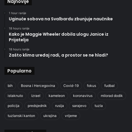
Najnovije
1 hour ranije
Uginuće sobova na Svalbardu zbunjuje naučnike
18 hours ranije
Kako je Maggie Wheeler dobila ulogu Janice iz
Prijatelja
18 hours ranije
Zašto klima uređaj radi, a prostor se ne hladi?
Popularno
bih
Bosna i Hercegovina
Covid-19
fokus
fudbal
istaknuto
izrael
kameleon
koronavirus
milorad dodik
policija
predsjednik
rusija
sarajevo
tuzla
tuzlanski kanton
ukrajina
vrijeme