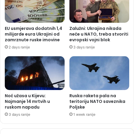
EU usmjerava dodatnih 1,4
Zalužni: Ukrajina nikada
milijarde eura Ukrajini od
neće u NATO, treba stvoriti
zamrznute ruske imovine
evropski vojni blok
2 days ranije
3 days ranije
Noć užasa u Kijevu:
Ruska raketa pala na
Najmanje 14 mrtvih u
teritoriju NATO saveznika
ruskom napadu
Poljske
3 days ranije
1 week ranije