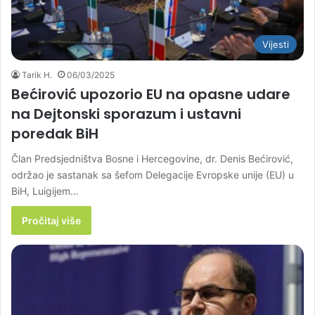
Vijesti
Tarik H.
06/03/2025
Bećirović upozorio EU na opasne udare
na Dejtonski sporazum i ustavni
poredak BiH
Član Predsjedništva Bosne i Hercegovine, dr. Denis Bećirović,
održao je sastanak sa šefom Delegacije Evropske unije (EU) u
BiH, Luigijem…
Pročitaj više