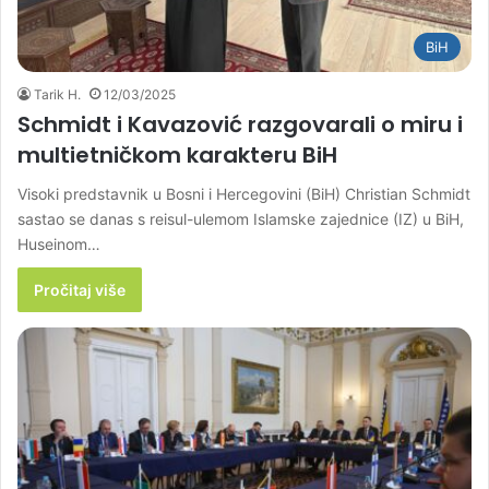
BiH
Tarik H.
12/03/2025
Schmidt i Kavazović razgovarali o miru i
multietničkom karakteru BiH
Visoki predstavnik u Bosni i Hercegovini (BiH) Christian Schmidt
sastao se danas s reisul-ulemom Islamske zajednice (IZ) u BiH,
Huseinom…
Pročitaj više