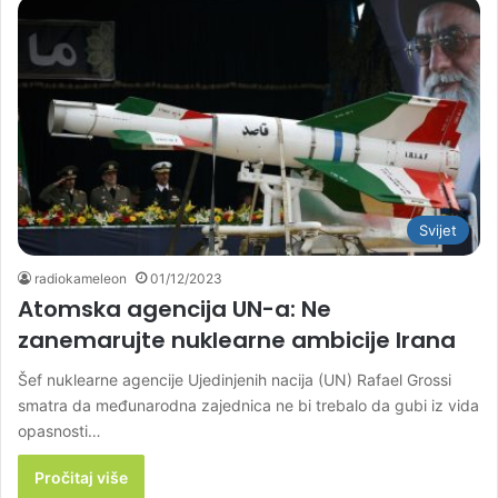
Svijet
radiokameleon
01/12/2023
Atomska agencija UN-a: Ne
zanemarujte nuklearne ambicije Irana
Šef nuklearne agencije Ujedinjenih nacija (UN) Rafael Grossi
smatra da međunarodna zajednica ne bi trebalo da gubi iz vida
opasnosti…
Pročitaj više