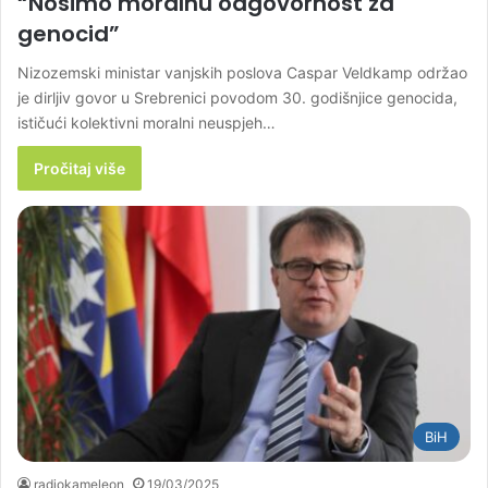
“Nosimo moralnu odgovornost za
genocid”
Nizozemski ministar vanjskih poslova Caspar Veldkamp održao
je dirljiv govor u Srebrenici povodom 30. godišnjice genocida,
ističući kolektivni moralni neuspjeh…
Pročitaj više
BiH
radiokameleon
19/03/2025