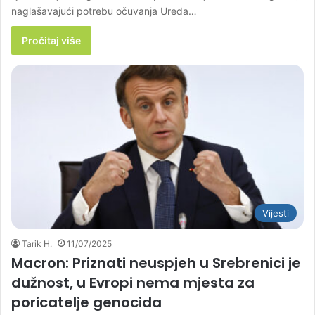
naglašavajući potrebu očuvanja Ureda…
Pročitaj više
Vijesti
Tarik H.
11/07/2025
Macron: Priznati neuspjeh u Srebrenici je
dužnost, u Evropi nema mjesta za
poricatelje genocida