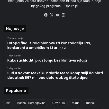
emitujemo 24 sata dnevno. Kameleon nikada nije stao, a boje
njegovog programa...
Opširnije
Facebook
X
YouTube
Instagram
Najnovije
2 hours ranije
Evropa finalizirala planove za konstelaciju IRIS,
konkurenta američkom Starlinku
1 day ranije
Kako rashladiti prostoriju bez klima-uređaja
1 day ranije
Sud u Novom Meksiku naložio Meta kompaniji da plati
dodatnih 567 miliona dolara zbog štete djeci
Popularno
bih
Bosna i Hercegovina
Covid-19
fokus
fudbal