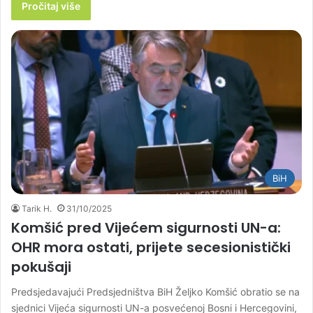
Pročitaj više
BiH
Tarik H.
31/10/2025
Komšić pred Vijećem sigurnosti UN-a:
OHR mora ostati, prijete secesionistički
pokušaji
Predsjedavajući Predsjedništva BiH Željko Komšić obratio se na
sjednici Vijeća sigurnosti UN-a posvećenoj Bosni i Hercegovini,