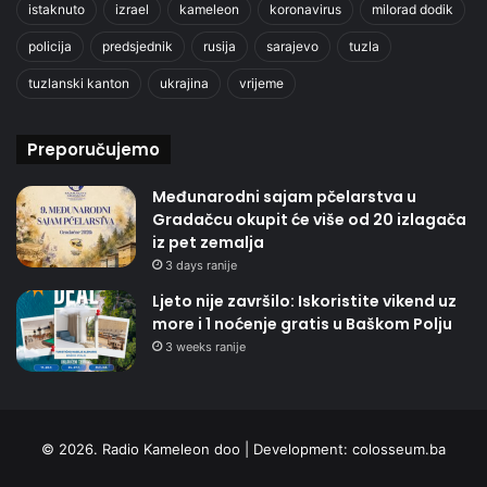
istaknuto
izrael
kameleon
koronavirus
milorad dodik
policija
predsjednik
rusija
sarajevo
tuzla
tuzlanski kanton
ukrajina
vrijeme
Preporučujemo
Međunarodni sajam pčelarstva u
Gradačcu okupit će više od 20 izlagača
iz pet zemalja
3 days ranije
Ljeto nije završilo: Iskoristite vikend uz
more i 1 noćenje gratis u Baškom Polju
3 weeks ranije
© 2026. Radio Kameleon doo | Development:
colosseum.ba