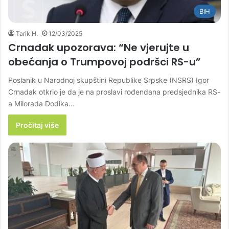
BiH
Tarik H.
12/03/2025
Crnadak upozorava: “Ne vjerujte u
obećanja o Trumpovoj podršci RS-u”
Poslanik u Narodnoj skupštini Republike Srpske (NSRS) Igor
Crnadak otkrio je da je na proslavi rođendana predsjednika RS-
a Milorada Dodika…
Pročitaj više