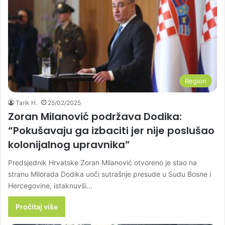
Region
Tarik H.
25/02/2025
Zoran Milanović podržava Dodika:
“Pokušavaju ga izbaciti jer nije poslušao
kolonijalnog upravnika”
Predsjednik Hrvatske Zoran Milanović otvoreno je stao na
stranu Milorada Dodika uoči sutrašnje presude u Sudu Bosne i
Hercegovine, istaknuvši…
Pročitaj više