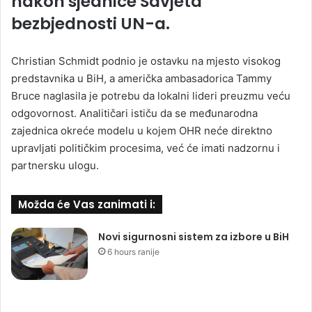
nakon sjednice Savjeta
bezbjednosti UN-a.
Christian Schmidt podnio je ostavku na mjesto visokog
predstavnika u BiH, a američka ambasadorica Tammy
Bruce naglasila je potrebu da lokalni lideri preuzmu veću
odgovornost. Analitičari ističu da se međunarodna
zajednica okreće modelu u kojem OHR neće direktno
upravljati političkim procesima, već će imati nadzornu i
partnersku ulogu.
Možda će Vas zanimati i:
Novi sigurnosni sistem za izbore u BiH
6 hours ranije