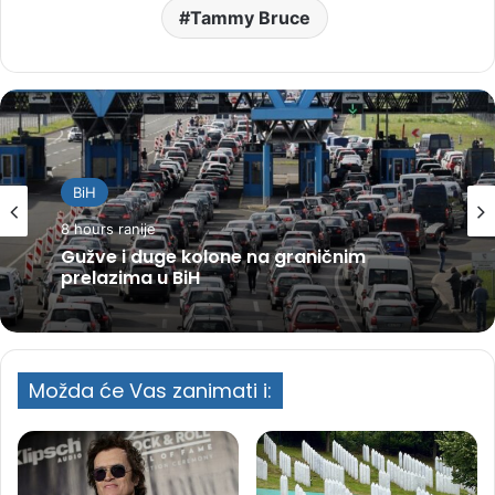
Tammy Bruce
BiH
8 hours ranije
Gužve i duge kolone na graničnim
prelazima u BiH
Možda će Vas zanimati i: