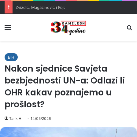
Zvizdić, Magazinović i Kojović traže poseban status za Memorijalni centar Srebrenica
Meni
Pr
BiH
Nakon sjednice Savjeta
bezbjednosti UN-a: Odlazi li
OHR kakav poznajemo u
prošlost?
Tarik H.
14/05/2026