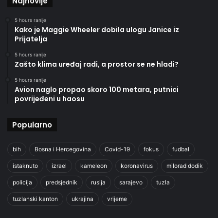
Najnovije
5 hours ranije
Kako je Maggie Wheeler dobila ulogu Janice iz
Prijatelja
5 hours ranije
Zašto klima uređaj radi, a prostor se ne hladi?
5 hours ranije
Avion naglo propao skoro 100 metara, putnici
povrijeđeni u haosu
Popularno
bih
Bosna i Hercegovina
Covid-19
fokus
fudbal
istaknuto
izrael
kameleon
koronavirus
milorad dodik
policija
predsjednik
rusija
sarajevo
tuzla
tuzlanski kanton
ukrajina
vrijeme