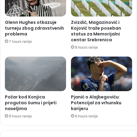
Glenn Hughes otkazuje
Zvizdić, Magazinović i
turneju zbog zdravstvenih
Kojović traže poseban
problema
status za Memorijalni
centar Srebrenica
7 hours ranije
8 hours ranije
Požar kod Konjica
Pjanić o Alajbegoviću:
progutao šumu i prijeti
Potencijal za vrhunsku
naseljima
karijeru
9 hours ranije
9 hours ranije