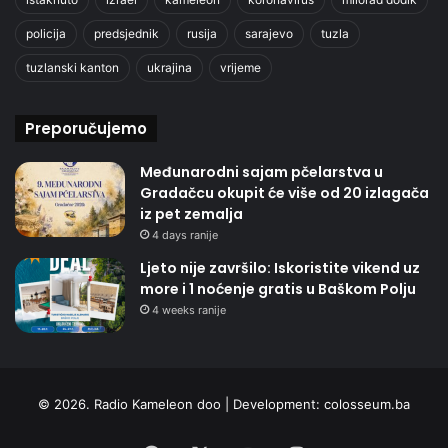
policija
predsjednik
rusija
sarajevo
tuzla
tuzlanski kanton
ukrajina
vrijeme
Preporučujemo
Međunarodni sajam pčelarstva u
Gradačcu okupit će više od 20 izlagača
iz pet zemalja
4 days ranije
Ljeto nije završilo: Iskoristite vikend uz
more i 1 noćenje gratis u Baškom Polju
4 weeks ranije
© 2026. Radio Kameleon doo | Development:
colosseum.ba