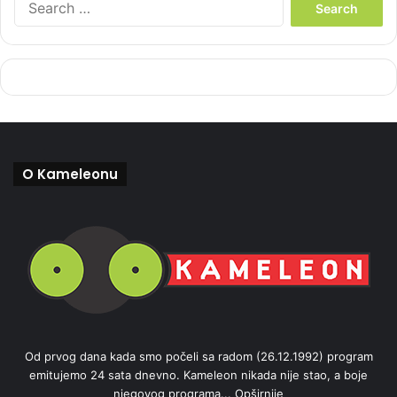
e
a
r
c
h
f
o
r
:
O Kameleonu
Od prvog dana kada smo počeli sa radom (26.12.1992) program
emitujemo 24 sata dnevno. Kameleon nikada nije stao, a boje
njegovog programa...
Opširnije