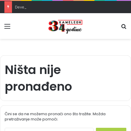
Devet rudara šestu noć u jami Raspotočje traži isplatu dugovanih plaća
Meni
Pr
Ništa nije
pronađeno
Čini se da ne možemo pronaći ono što tražite. Možda
pretraživanje može pomoći.
S