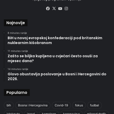
Facebook
X
YouTube
Instagram
Najnovije
8 minutes ranije
BiH u novoj evropskoj konfederaciji pod britanskim
nuklearnim kišobranom
11 minutes ranije
Zašto se biljka kupljena u cvjećari često osuši za
mjesec dana?
14 minutes ranije
Glovo obustavlja poslovanje u Bosni i Hercegovini do
2026.
Popularno
bih
Bosna i Hercegovina
Covid-19
fokus
fudbal
istaknuto
izrael
kameleon
koronavirus
milorad dodik