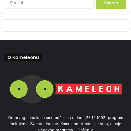
e
a
r
c
h
f
o
r
:
O Kameleonu
Od prvog dana kada smo počeli sa radom (26.12.1992) program
emitujemo 24 sata dnevno. Kameleon nikada nije stao, a boje
njegovog programa...
Opširnije