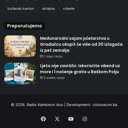
tuzlanski kanton
ukrajina
vrijeme
Preporučujemo
Međunarodni sajam pčelarstva u
Gradačcu okupit će više od 20 izlagača
iz pet zemalja
2 days ranije
Ljeto nije završilo: Iskoristite vikend uz
more i 1 noćenje gratis u Baškom Polju
3 weeks ranije
© 2026. Radio Kameleon doo | Development:
colosseum.ba
Facebook
X
YouTube
Instagram