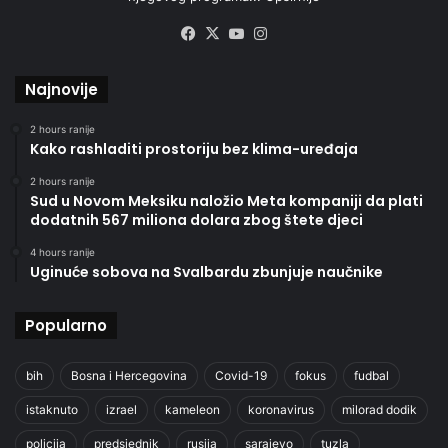
Facebook
X
YouTube
Instagram
Najnovije
2 hours ranije
Kako rashladiti prostoriju bez klima-uređaja
2 hours ranije
Sud u Novom Meksiku naložio Meta kompaniji da plati
dodatnih 567 miliona dolara zbog štete djeci
4 hours ranije
Uginuće sobova na Svalbardu zbunjuje naučnike
Popularno
bih
Bosna i Hercegovina
Covid-19
fokus
fudbal
istaknuto
izrael
kameleon
koronavirus
milorad dodik
policija
predsjednik
rusija
sarajevo
tuzla