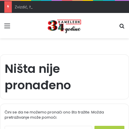
Zvizdić, Magazinović i Kojović traže poseban status za Memorijalni centar Srebrenica
Meni
Pr
Ništa nije
pronađeno
Čini se da ne možemo pronaći ono što tražite. Možda
pretraživanje može pomoći.
S