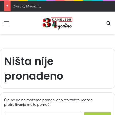
Zvizdić, Magazinović i Kojović traže poseban status za Memorijalni centar Srebrenica
Meni
Pr
Ništa nije
pronađeno
Čini se da ne možemo pronaći ono što tražite. Možda
pretraživanje može pomoći.
S