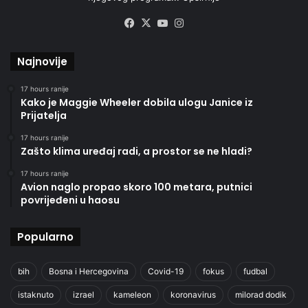
Facebook
X
YouTube
Instagram
Najnovije
17 hours ranije
Kako je Maggie Wheeler dobila ulogu Janice iz
Prijatelja
17 hours ranije
Zašto klima uređaj radi, a prostor se ne hladi?
17 hours ranije
Avion naglo propao skoro 100 metara, putnici
povrijeđeni u haosu
Popularno
bih
Bosna i Hercegovina
Covid-19
fokus
fudbal
istaknuto
izrael
kameleon
koronavirus
milorad dodik