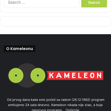
e
a
r
c
h
f
o
r
:
O Kameleonu
Od prvog dana kada smo počeli sa radom (26.12.1992) program
emitujemo 24 sata dnevno. Kameleon nikada nije stao, a boje
njegovog programa...
Opširnije