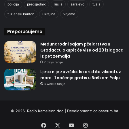
policija
predsjednik
rusija
sarajevo
tuzla
tuzlanski kanton
ukrajina
vrijeme
Preporučujemo
Međunarodni sajam pčelarstva u
Gradačcu okupit će više od 20 izlagača
iz pet zemalja
2 days ranije
Ljeto nije završilo: Iskoristite vikend uz
more i 1 noćenje gratis u Baškom Polju
3 weeks ranije
© 2026. Radio Kameleon doo | Development:
colosseum.ba
Facebook
X
YouTube
Instagram