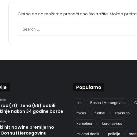
Čini se da ne možemo pronaći ono što tražite. Možda pretr
ije
Popularno
anije
bih
Bosna i Hercegovina
C
ac (71) i žena (59) dobili
kinje nakon 34 godine borbe
fokus
fudbal
istaknuto
anije
kameleon
koronavirus
ki hit NoWine premijerno
u Bosnu i Hercegovinu –
milorad dodik
policija
pred