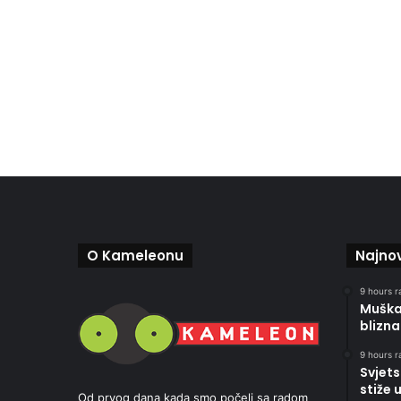
O Kameleonu
Najnov
9 hours r
Muškar
blizna
9 hours r
Svjets
stiže 
Od prvog dana kada smo počeli sa radom