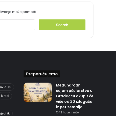
aživanje može pomoći.
S
e
a
r
c
h
f
o
r
:
Preporučujemo
Međunarodni
ovid-19
sajam pčelarstva u
Gradačcu okupit će
izrael
više od 20 izlagača
iz pet zemalja
13 hours ranije
sjednik