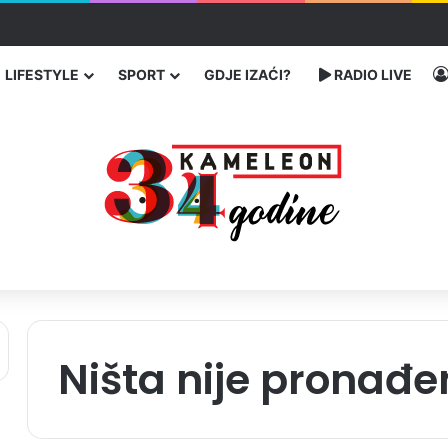
enja migranata preko BiH i Balkana
LIFESTYLE
SPORT
GDJE IZAĆI?
RADIO LIVE
Ništa nije pronađe