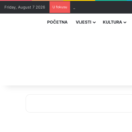
Friday, August 7 2026
U fokusu
Uhapšeni organizatori krijumčar
POČETNA
VIJESTI
KULTURA