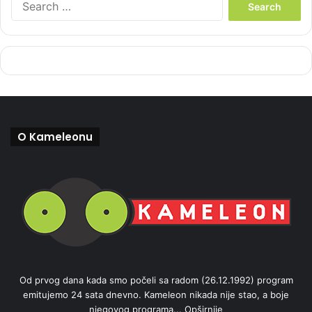
e
a
r
c
h
f
o
r
:
O Kameleonu
Od prvog dana kada smo počeli sa radom (26.12.1992) program
emitujemo 24 sata dnevno. Kameleon nikada nije stao, a boje
njegovog programa...
Opširnije