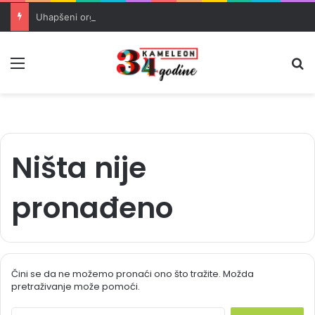
Uhapšeni organizatori krijumčarenja migranata preko BiH i Balkana
Meni
Pr
Ništa nije
pronađeno
Čini se da ne možemo pronaći ono što tražite. Možda
pretraživanje može pomoći.
S