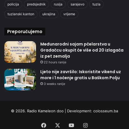
policija
predsjednik
rusija
sarajevo
tuzla
tuzlanski kanton
ukrajina
vrijeme
Preporučujemo
Međunarodni sajam pčelarstva u
Gradačcu okupit će više od 20 izlagača
iz pet zemalja
22 hours ranije
Ljeto nije završilo: Iskoristite vikend uz
more i 1 noćenje gratis u Baškom Polju
3 weeks ranije
© 2026. Radio Kameleon doo | Development:
colosseum.ba
Facebook
X
YouTube
Instagram