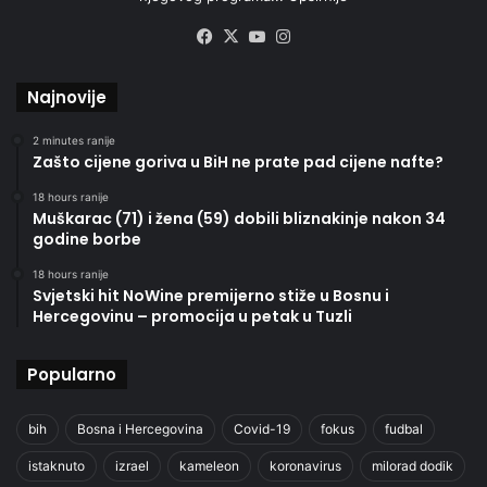
Facebook
X
YouTube
Instagram
Najnovije
2 minutes ranije
Zašto cijene goriva u BiH ne prate pad cijene nafte?
18 hours ranije
Muškarac (71) i žena (59) dobili bliznakinje nakon 34
godine borbe
18 hours ranije
Svjetski hit NoWine premijerno stiže u Bosnu i
Hercegovinu – promocija u petak u Tuzli
Popularno
bih
Bosna i Hercegovina
Covid-19
fokus
fudbal
istaknuto
izrael
kameleon
koronavirus
milorad dodik