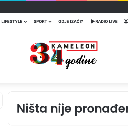
enja migranata preko BiH i Balkana
LIFESTYLE
SPORT
GDJE IZAĆI?
RADIO LIVE
Ništa nije pronađe