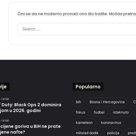
Čini se da ne možemo pronaći ono što tražite. Možda pretr
ije
Popularno
 ranije
bih
Bosna i Hercegovina
C
f Duty: Black Ops 2 dominira
jom u 2026. godini
fokus
fudbal
istaknuto
 ranije
kameleon
koronavirus
cijene goriva u BiH ne prate
jene nafte?
milorad dodik
policija
pred