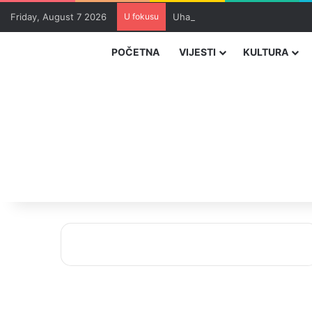
Friday, August 7 2026
U fokusu
Uhapšeni organizatori krijumčar
POČETNA
VIJESTI
KULTURA