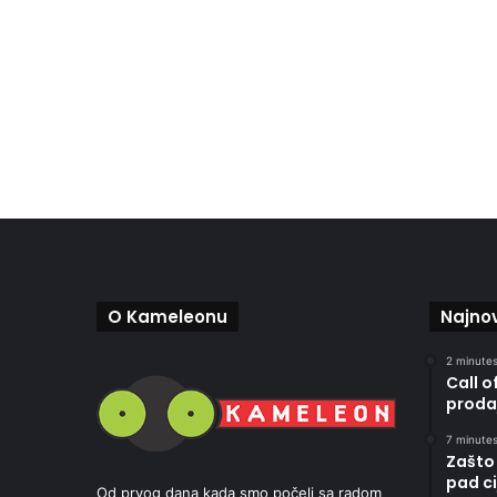
O Kameleonu
Najnov
2 minutes
Call o
proda
7 minutes
Zašto 
pad ci
Od prvog dana kada smo počeli sa radom