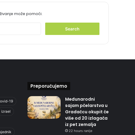
aživanje može pomoći.
S
e
a
r
c
h
f
o
r
:
Preporučujemo
Međunarodni
ovid-19
sajam pčelarstva u
Gradačcu okupit će
izrael
više od 20 izlagača
iz pet zemalja
22 hours ranije
sjednik