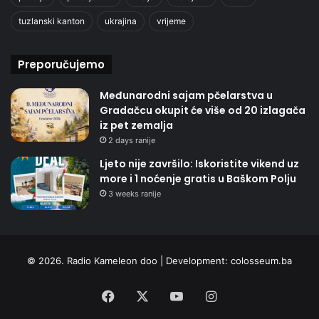
tuzlanski kanton
ukrajina
vrijeme
Preporučujemo
Međunarodni sajam pčelarstva u
Gradačcu okupit će više od 20 izlagača
iz pet zemalja
2 days ranije
Ljeto nije završilo: Iskoristite vikend uz
more i 1 noćenje gratis u Baškom Polju
3 weeks ranije
© 2026. Radio Kameleon doo | Development:
colosseum.ba
Facebook
X
YouTube
Instagram