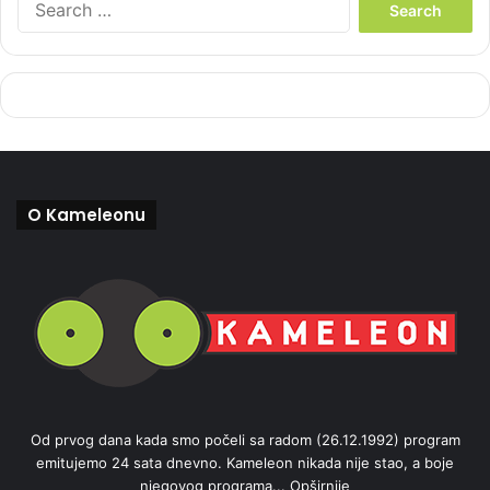
e
a
r
c
h
f
o
r
:
O Kameleonu
Od prvog dana kada smo počeli sa radom (26.12.1992) program
emitujemo 24 sata dnevno. Kameleon nikada nije stao, a boje
njegovog programa...
Opširnije