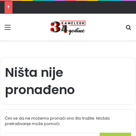
Masakr u školi u blizini Bangkoka: učenik ubio babu i dedu, pa pucao na nastavnike i đake
Meni
Pr
Ništa nije
pronađeno
Čini se da ne možemo pronaći ono što tražite. Možda
pretraživanje može pomoći.
S