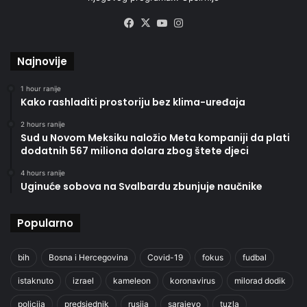
Facebook
X
YouTube
Instagram
Najnovije
1 hour ranije
Kako rashladiti prostoriju bez klima-uređaja
2 hours ranije
Sud u Novom Meksiku naložio Meta kompaniji da plati
dodatnih 567 miliona dolara zbog štete djeci
4 hours ranije
Uginuće sobova na Svalbardu zbunjuje naučnike
Popularno
bih
Bosna i Hercegovina
Covid-19
fokus
fudbal
istaknuto
izrael
kameleon
koronavirus
milorad dodik
policija
predsjednik
rusija
sarajevo
tuzla