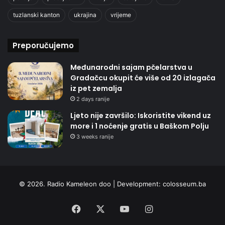
tuzlanski kanton
ukrajina
vrijeme
Preporučujemo
Međunarodni sajam pčelarstva u
Gradačcu okupit će više od 20 izlagača
iz pet zemalja
2 days ranije
Ljeto nije završilo: Iskoristite vikend uz
more i 1 noćenje gratis u Baškom Polju
3 weeks ranije
© 2026. Radio Kameleon doo | Development:
colosseum.ba
Facebook
X
YouTube
Instagram