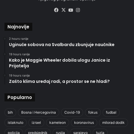
Facebook
X
YouTube
Instagram
Najnovije
2 hours ranije
Uginuće sobova na Svalbardu zbunjuje naučnike
19 hours ranije
Kako je Maggie Wheeler dobila ulogu Janice iz
Prijatelja
19 hours ranije
Zašto klima uređaj radi, a prostor se ne hladi?
Popularno
bih
Bosna i Hercegovina
Covid-19
fokus
fudbal
istaknuto
izrael
kameleon
koronavirus
milorad dodik
policija
predsjednik
rusija
sarajevo
tuzla