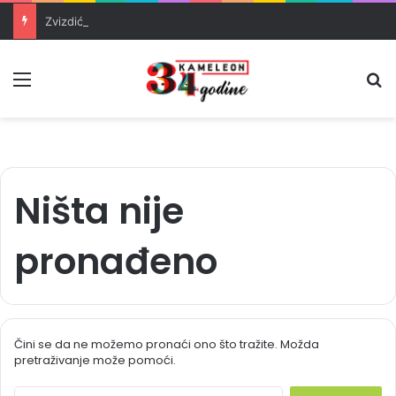
Zvizdić, Magazinović i Kojović traže poseban status za Memorijalni centar Srebrenica
Meni
Pr
Ništa nije
pronađeno
Čini se da ne možemo pronaći ono što tražite. Možda
pretraživanje može pomoći.
S