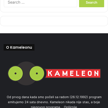
e
a
r
c
h
f
o
r
:
O Kameleonu
Od prvog dana kada smo počeli sa radom (26.12.1992) program
emitujemo 24 sata dnevno. Kameleon nikada nije stao, a boje
njegovog programa...
Opširnije