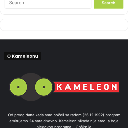
e
a
r
c
h
f
o
r
:
O Kameleonu
Od prvog dana kada smo počeli sa radom (26.12.1992) program
emitujemo 24 sata dnevno. Kameleon nikada nije stao, a boje
njegovog programa...
Opširnije