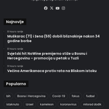
Facebook
X
YouTube
Instagram
Najnovije
8 hours ranije
Muškarac (71) i žena (59) dobili bliznakinje nakon 34
godine borbe
8 hours ranije
Svjetski hit NoWine premijerno stiže u Bosnu i
Hercegovinu – promocija u petak u Tuzli
9 hours ranije
Većina Amerikanaca protiv rata na Bliskom istoku
Popularno
bih
Bosna i Hercegovina
Covid-19
fokus
fudbal
istaknuto
izrael
kameleon
koronavirus
milorad dodik