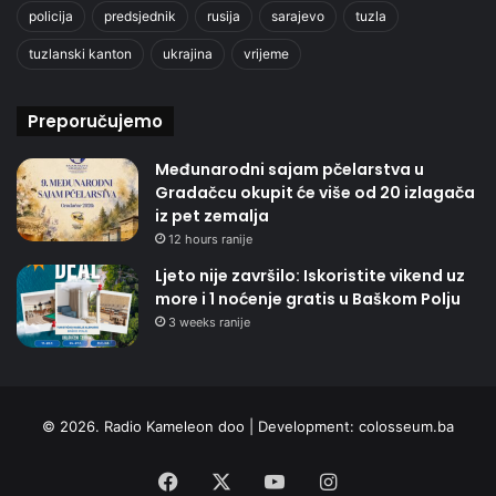
policija
predsjednik
rusija
sarajevo
tuzla
tuzlanski kanton
ukrajina
vrijeme
Preporučujemo
Međunarodni sajam pčelarstva u
Gradačcu okupit će više od 20 izlagača
iz pet zemalja
12 hours ranije
Ljeto nije završilo: Iskoristite vikend uz
more i 1 noćenje gratis u Baškom Polju
3 weeks ranije
© 2026. Radio Kameleon doo | Development:
colosseum.ba
Facebook
X
YouTube
Instagram