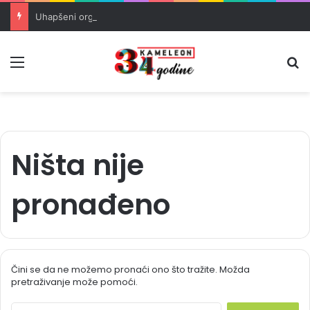
Uhapšeni organizatori krijumčarenja migranata preko BiH i Balkana
Meni
Pr
Ništa nije
pronađeno
Čini se da ne možemo pronaći ono što tražite. Možda
pretraživanje može pomoći.
S