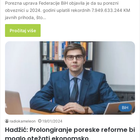
Porezna uprava Federacije BiH objavila je da su porezni
obveznici u 2024. godini uplatili rekordnih 7.949.633.244 KM
javnih prihoda, što…
Pročitaj više
BiH
radiokameleon
19/01/2024
Hadžić: Prolongiranje poreske reforme bi
moglo otežati ekonomsko