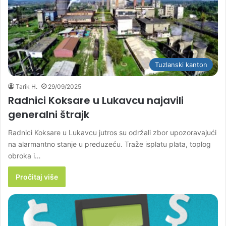
Tuzlanski kanton
Tarik H.
29/09/2025
Radnici Koksare u Lukavcu najavili
generalni štrajk
Radnici Koksare u Lukavcu jutros su održali zbor upozoravajući
na alarmantno stanje u preduzeću. Traže isplatu plata, toplog
obroka i…
Pročitaj više