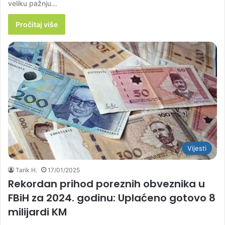
veliku pažnju…
Pročitaj više
Vijesti
Tarik H.
17/01/2025
Rekordan prihod poreznih obveznika u
FBiH za 2024. godinu: Uplaćeno gotovo 8
milijardi KM