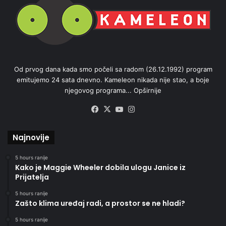
Od prvog dana kada smo počeli sa radom (26.12.1992) program
emitujemo 24 sata dnevno. Kameleon nikada nije stao, a boje
njegovog programa...
Opširnije
Facebook
X
YouTube
Instagram
Najnovije
5 hours ranije
Kako je Maggie Wheeler dobila ulogu Janice iz
Prijatelja
5 hours ranije
Zašto klima uređaj radi, a prostor se ne hladi?
5 hours ranije