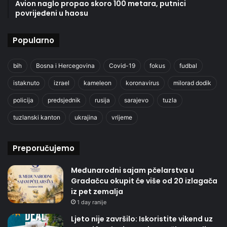
Avion naglo propao skoro 100 metara, putnici
povrijeđeni u haosu
Popularno
bih
Bosna i Hercegovina
Covid-19
fokus
fudbal
istaknuto
izrael
kameleon
koronavirus
milorad dodik
policija
predsjednik
rusija
sarajevo
tuzla
tuzlanski kanton
ukrajina
vrijeme
Preporučujemo
Međunarodni sajam pčelarstva u
Gradačcu okupit će više od 20 izlagača
iz pet zemalja
1 day ranije
Ljeto nije završilo: Iskoristite vikend uz