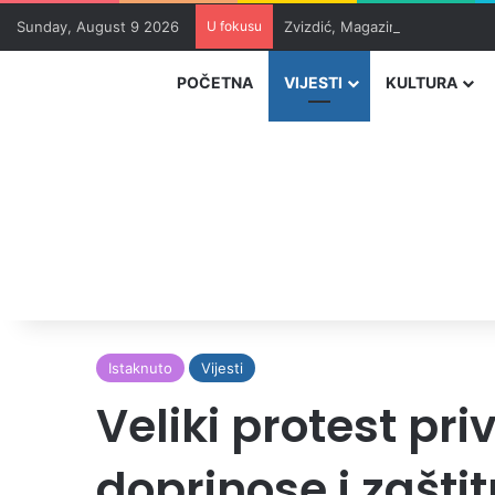
Sunday, August 9 2026
U fokusu
Zvizdić, Magazinović i Kojović
POČETNA
VIJESTI
KULTURA
Istaknuto
Vijesti
Veliki protest pr
doprinose i zašti