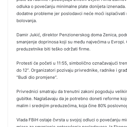
odluka o povećanju minimalne plate donijeta iznenada. 
dodatne probleme jer poslodavci neće moći isplaćivati
bolovanja.
Damir Jukić, direktor Penzionerskog doma Zenica, podr
smanjenje doprinosa koji su među najvećima u Evropi. 
preduzetnike biti teško održati firme.
Protesti će početi u 11:55, simbolično označavajući tren
do 12”. Organizatori pozivaju privrednike, radnike i gra
“Budi dio promjene”.
Privrednici smatraju da trenutni zakoni pogoduju velik
gubitke. Naglašavaju da je potrebno doneti reforme koje
malim i srednjim preduzećima, koja čine 80% poslovnog
Vlada FBiH ostaje čvrsta u svojoj odluci o povećanju mini
mjere za smanjenje opterećenja poslodavaca. Iz Ekonoms