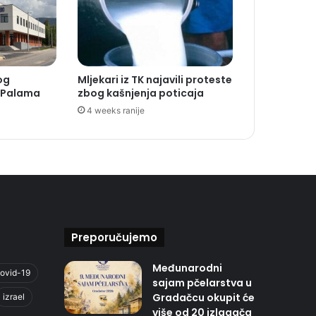
og
Mljekari iz TK najavili proteste
a Palama
zbog kašnjenja poticaja
4 weeks ranije
Preporučujemo
Međunarodni
ovid-19
sajam pčelarstva u
Gradačcu okupit će
izrael
više od 20 izlagača