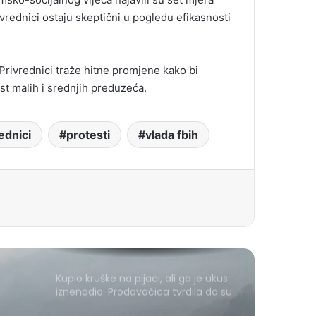
vrednici ostaju skeptični u pogledu efikasnosti
 Privrednici traže hitne promjene kako bi
st malih i srednjih preduzeća.
ednici
protesti
vlada fbih
Kupio kruške na pijaci, ali ga je ukus
iznenadio: Prodavačica tvrdila da su
domaće