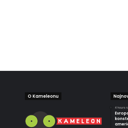
O Kameleonu
Najnov
4 hours r
Evropa
konste
ameri