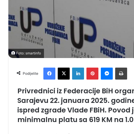
Foto: smartinfo
Facebook
X
LinkedIn
Pinterest
Messenger
Print
Podijelite
Privrednici iz Federacije BiH orga
Sarajevu 22. januara 2025. godine
ispred zgrade Vlade FBiH. Povod
minimalnu platu sa 619 KM na 1.