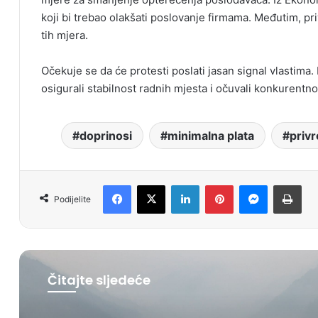
koji bi trebao olakšati poslovanje firmama. Međutim, pri
tih mjera.
Očekuje se da će protesti poslati jasan signal vlastima.
osigurali stabilnost radnih mjesta i očuvali konkurentno
doprinosi
minimalna plata
privr
Facebook
X
LinkedIn
Pinterest
Messenger
Print
Podijelite
Čitajte sljedeće