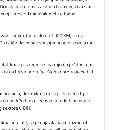
Dodaje da će novi zakoni o bolovanju izazvati
 manji iznos od minimalne plate tokom
žava minimalnu platu od 1.000 KM, ali uz
On ističe da će bez smanjenja opterećenja na
utak kada privrednici smatraju da je “došlo pet
đane da im se pridruže. Slogan protesta će biti
im firmama, dok mikro i mala preduzeća trpe
 će podržati rast i očuvanje radnih mjesta u
 sektora u BiH.
malne plate, ali je najavila da će razmotriti
ko-socijalnog vijeća najavili su set mjera