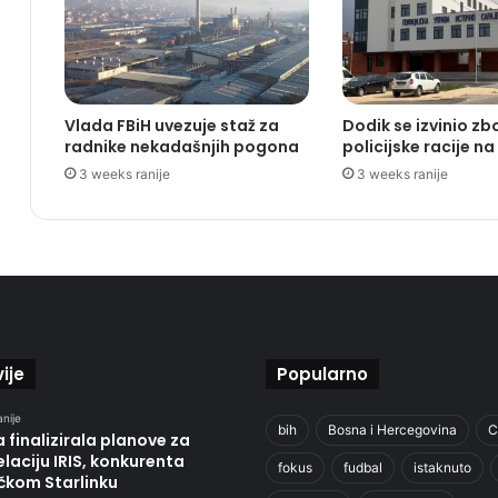
Vlada FBiH uvezuje staž za
Dodik se izvinio zb
radnike nekadašnjih pogona
policijske racije n
3 weeks ranije
3 weeks ranije
ije
Popularno
anije
bih
Bosna i Hercegovina
C
 finalizirala planove za
laciju IRIS, konkurenta
fokus
fudbal
istaknuto
čkom Starlinku