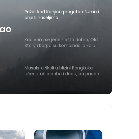
Požar kod Konjica progutao šumu i
prijeti naseljima
tao
Kad vam se jede nešto dobro, Old
Story i Korpa su kombinacija koju
vrijedi zapamtiti
Masakr u školi u blizini Bangkoka:
učenik ubio babu i dedu, pa pucao
na nastavnike i đake