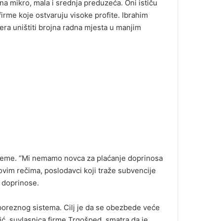
na mikro, mala i srednja preduzeća. Oni ističu
irme koje ostvaruju visoke profite. Ibrahim
ra uništiti brojna radna mjesta u manjim
leme. “Mi nemamo novca za plaćanje doprinosa
vim rečima, poslodavci koji traže subvencije
i doprinose.
poreznog sistema. Cilj je da se obezbede veće
vić, suvlasnica firme Trgošped, smatra da je