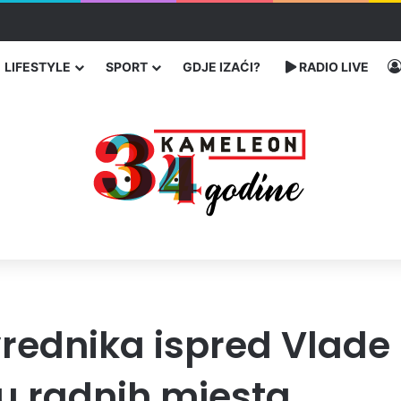
 traže poseban status za Memorijalni centar Srebrenica
LIFESTYLE
SPORT
GDJE IZAĆI?
RADIO LIVE
ivrednika ispred Vlade 
tu radnih mjesta