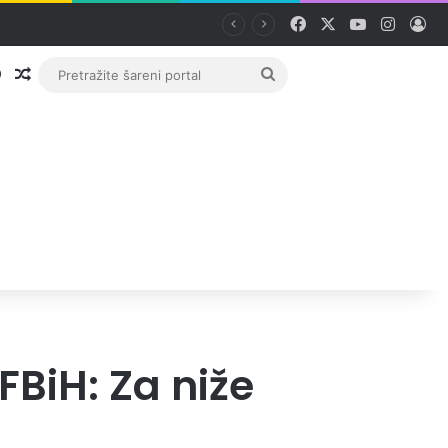
Facebook
X
YouTube
Instag
Pri
Prijava
Random članak
Pretražite
šareni
portal
FBiH: Za niže