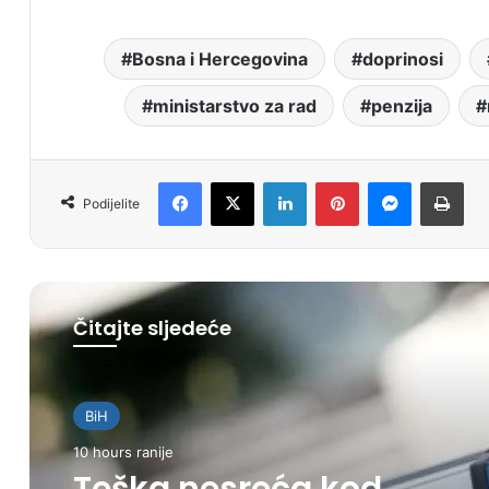
Bosna i Hercegovina
doprinosi
ministarstvo za rad
penzija
Facebook
X
LinkedIn
Pinterest
Messenger
Print
Podijelite
Čitajte sljedeće
BiH
10 hours ranije