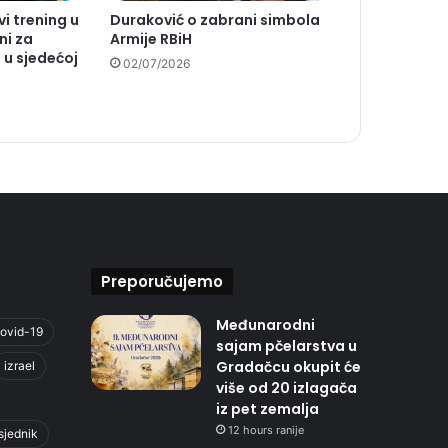
vi trening u
Duraković o zabrani simbola
ni za
Armije RBiH
 u sjedećoj
02/07/2026
Preporučujemo
Međunarodni
ovid-19
sajam pčelarstva u
Gradačcu okupit će
izrael
više od 20 izlagača
iz pet zemalja
12 hours ranije
sjednik