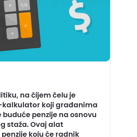
itiku, na čijem čelu je
e-kalkulator koji građanima
 buduće penzije na osnovu
og staža. Ovaj alat
penzije koju će radnik