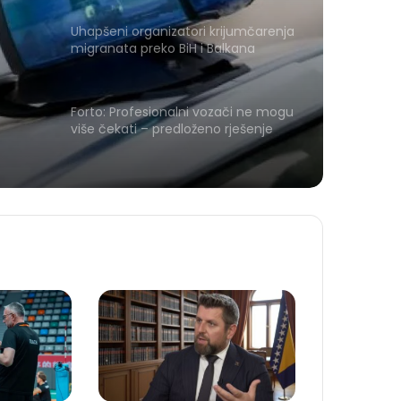
Uhapšeni organizatori krijumčarenja
migranata preko BiH i Balkana
Forto: Profesionalni vozači ne mogu
više čekati – predloženo rješenje
Evropskoj komisiji