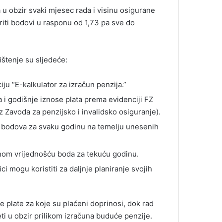
 u obzir svaki mjesec rada i visinu osigurane
iti bodovi u rasponu od 1,73 pa sve do
ištenje su sljedeće:
iju “E-kalkulator za izračun penzija.”
 i godišnje iznose plata prema evidenciji FZ
z Zavoda za penzijsko i invalidsko osiguranje).
oj bodova za svaku godinu na temelju unesenih
nom vrijednošću boda za tekuću godinu.
ci mogu koristiti za daljnje planiranje svojih
e plate za koje su plaćeni doprinosi, dok rad
eti u obzir prilikom izračuna buduće penzije.