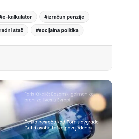
e-kalkulator
izračun penzije
radni staž
socijalna politika
Faris Krkalić: Bosanski golman koji
brani za Ilves u Evropi
Teška nesreća kod Tomislavgrada:
Četiri osobe teško povrijeđene