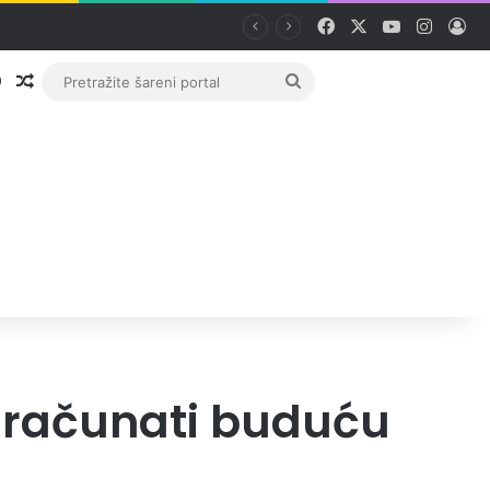
Facebook
X
YouTube
Instag
Pri
Prijava
Random članak
Pretražite
šareni
portal
izračunati buduću