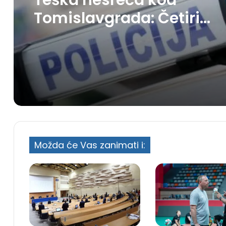
Teška nesreća kod
Tomislavgrada: Četiri
osobe teško povrijeđene
Možda će Vas zanimati i: