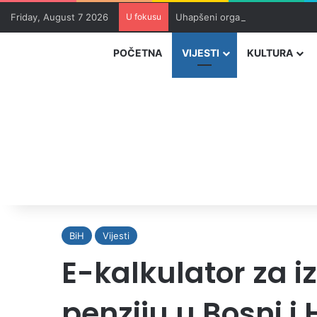
Friday, August 7 2026
U fokusu
Uhapšeni organizatori krijumčar
POČETNA
VIJESTI
KULTURA
BiH
Vijesti
E-kalkulator za i
penziju u Bosni i