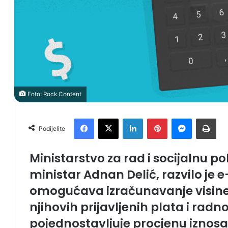
Foto: Rock Content
Facebook
X
LinkedIn
Pinterest
Messenger
Print
Podijelite
Ministarstvo za rad i socijalnu pol
ministar Adnan Delić, razvilo je 
omogućava izračunavanje visine
njihovih prijavljenih plata i radn
pojednostavljuje procjenu iznosa 