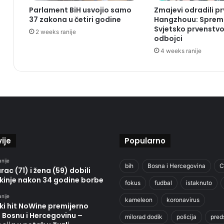
Parlament BiH usvojio samo
Zmajevi odradili pr
37 zakona u četiri godine
Hangzhouu: Sprem
Svjetsko prvenstvo
2 weeks ranije
odbojci
4 weeks ranije
ije
Popularno
anije
bih
Bosna i Hercegovina
C
ac (71) i žena (59) dobili
kinje nakon 34 godine borbe
fokus
fudbal
istaknuto
anije
kameleon
koronavirus
ki hit NoWine premijerno
u Bosnu i Hercegovinu –
milorad dodik
policija
pred