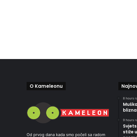
O Kameleonu
Najnov
8 hours r
Muškar
blizna
9 hours r
Svjets
stiže 
Od prvog dana kada smo počeli sa radom