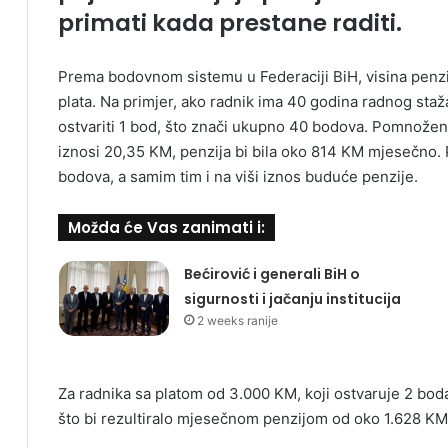
primati kada prestane raditi.
Prema bodovnom sistemu u Federaciji BiH, visina penzije
plata. Na primjer, ako radnik ima 40 godina radnog staž
ostvariti 1 bod, što znači ukupno 40 bodova. Pomnožen
iznosi 20,35 KM, penzija bi bila oko 814 KM mjesečno. 
bodova, a samim tim i na viši iznos buduće penzije.
Možda će Vas zanimati i:
Bećirović i generali BiH o
sigurnosti i jačanju institucija
2 weeks ranije
Za radnika sa platom od 3.000 KM, koji ostvaruje 2 bod
što bi rezultiralo mjesečnom penzijom od oko 1.628 KM