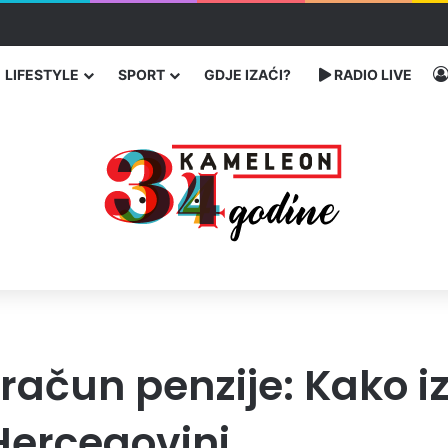
enja migranata preko BiH i Balkana
LIFESTYLE
SPORT
GDJE IZAĆI?
RADIO LIVE
zračun penzije: Kako 
 Hercegovini