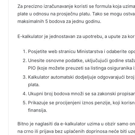
Za precizno izračunavanje koristi se formula koja uzima
plate u odnosu na prosječnu platu. Tako se mogu ostvar
maksimalnih 5 bodova za jednu godinu.
E-kalkulator je jednostavan za upotrebu, a upute za kor
Posjetite web stranicu Ministarstva i odaberite opc
Unesite osnovne podatke, uključujući godine staža
PIO (koje možete preuzeti sa listinga osiguranika i
Kalkulator automatski dodjeljuje odgovarajući br
plata.
Ukupni broj bodova množi se sa zakonski propisa
Prikazuje se procijenjeni iznos penzije, koji korisni
finansija.
Bitno je naglasiti da e-kalkulator uzima u obzir samo on
na crno ili prijava bez uplaćenih doprinosa neće biti uz