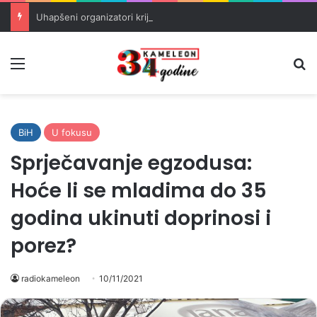
Uhapšeni organizatori krijumčarenja migranata preko BiH i Balkana
Meni
Pr
BiH
U fokusu
Sprječavanje egzodusa:
Hoće li se mladima do 35
godina ukinuti doprinosi i
porez?
radiokameleon
10/11/2021