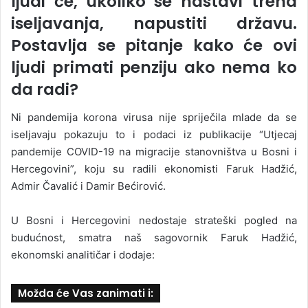
ljudi će, ukoliko se nastavi trend
iseljavanja, napustiti državu.
Postavlja se pitanje kako će ovi
ljudi primati penziju ako nema ko
da radi?
Ni pandemija korona virusa nije spriječila mlade da se
iseljavaju pokazuju to i podaci iz publikacije “Utjecaj
pandemije COVID-19 na migracije stanovništva u Bosni i
Hercegovini”, koju su radili ekonomisti Faruk Hadžić,
Admir Čavalić i Damir Bećirović.
U Bosni i Hercegovini nedostaje strateški pogled na
budućnost, smatra naš sagovornik Faruk Hadžić,
ekonomski analitičar i dodaje:
Možda će Vas zanimati i: