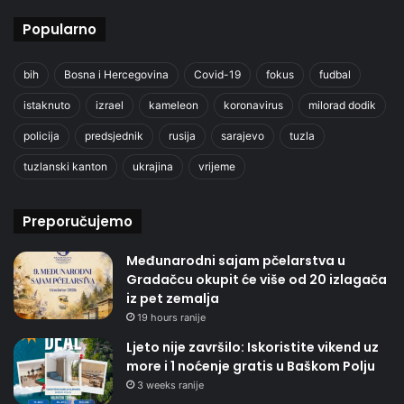
Popularno
bih
Bosna i Hercegovina
Covid-19
fokus
fudbal
istaknuto
izrael
kameleon
koronavirus
milorad dodik
policija
predsjednik
rusija
sarajevo
tuzla
tuzlanski kanton
ukrajina
vrijeme
Preporučujemo
Međunarodni sajam pčelarstva u
Gradačcu okupit će više od 20 izlagača
iz pet zemalja
19 hours ranije
Ljeto nije završilo: Iskoristite vikend uz
more i 1 noćenje gratis u Baškom Polju
3 weeks ranije