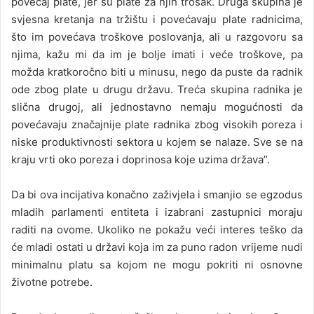
povećaj plate, jer su plate za njih trošak. Druga skupina je
svjesna kretanja na tržištu i povećavaju plate radnicima,
što im povećava troškove poslovanja, ali u razgovoru sa
njima, kažu mi da im je bolje imati i veće troškove, pa
možda kratkoročno biti u minusu, nego da puste da radnik
ode zbog plate u drugu državu. Treća skupina radnika je
slična drugoj, ali jednostavno nemaju mogućnosti da
povećavaju značajnije plate radnika zbog visokih poreza i
niske produktivnosti sektora u kojem se nalaze. Sve se na
kraju vrti oko poreza i doprinosa koje uzima država”.
Da bi ova incijativa konačno zaživjela i smanjio se egzodus
mladih parlamenti entiteta i izabrani zastupnici moraju
raditi na ovome. Ukoliko ne pokažu veći interes teško da
će mladi ostati u državi koja im za puno radon vrijeme nudi
minimalnu platu sa kojom ne mogu pokriti ni osnovne
životne potrebe.