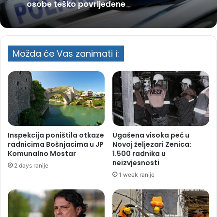
osobe teško povrijeđene
Možda će Vas zanimati i:
Inspekcija poništila otkaze
Ugašena visoka peć u
radnicima Bošnjacima u JP
Novoj željezari Zenica:
Komunalno Mostar
1.500 radnika u
neizvjesnosti
2 days ranije
1 week ranije