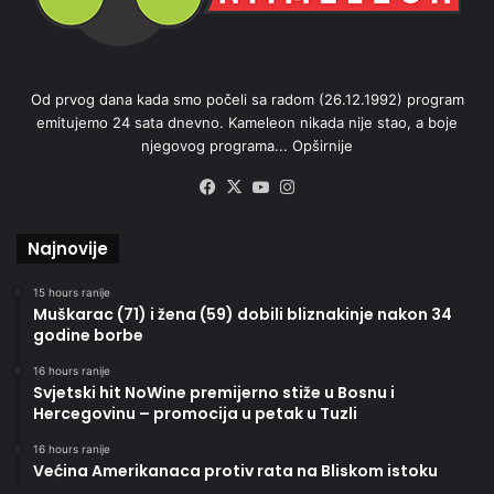
Od prvog dana kada smo počeli sa radom (26.12.1992) program
emitujemo 24 sata dnevno. Kameleon nikada nije stao, a boje
njegovog programa...
Opširnije
Facebook
X
YouTube
Instagram
Najnovije
15 hours ranije
Muškarac (71) i žena (59) dobili bliznakinje nakon 34
godine borbe
16 hours ranije
Svjetski hit NoWine premijerno stiže u Bosnu i
Hercegovinu – promocija u petak u Tuzli
16 hours ranije
Većina Amerikanaca protiv rata na Bliskom istoku