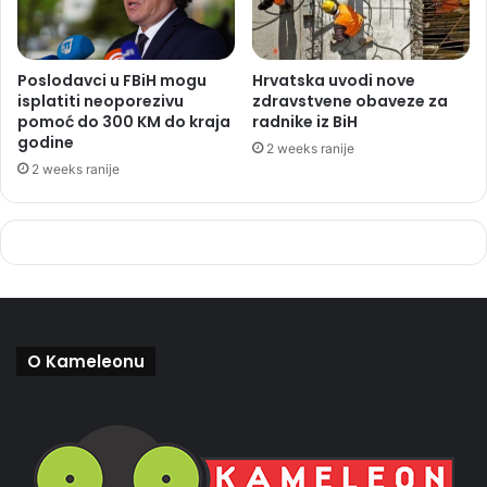
Poslodavci u FBiH mogu
Hrvatska uvodi nove
isplatiti neoporezivu
zdravstvene obaveze za
pomoć do 300 KM do kraja
radnike iz BiH
godine
2 weeks ranije
2 weeks ranije
O Kameleonu